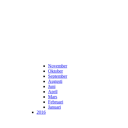
November
Oktober
September
Augusti
Juni
April
Mars
Februari
Januari
2016