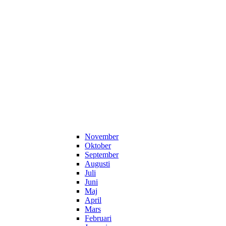
November
Oktober
September
Augusti
Juli
Juni
Maj
April
Mars
Februari