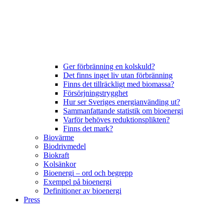
Ger förbränning en kolskuld?
Det finns inget liv utan förbränning
Finns det tillräckligt med biomassa?
Försörjningstrygghet
Hur ser Sveriges energianvänding ut?
Sammanfattande statistik om bioenergi
Varför behöves reduktionsplikten?
Finns det mark?
Biovärme
Biodrivmedel
Biokraft
Kolsänkor
Bioenergi – ord och begrepp
Exempel på bioenergi
Definitioner av bioenergi
Press