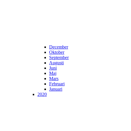
December
Oktober
September
Augusti
Juni
Maj
Mars
Februari
Januari
2020