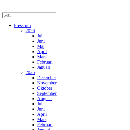
Pressrum
2026
Juli
Juni
Maj
April
Mars
Februari
Januari
2025
December
November
Oktober
September
Augusti
Juli
Juni
April
Mars
Februari
Januari