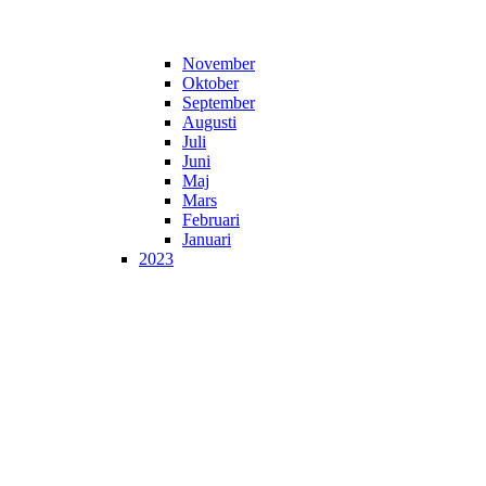
November
Oktober
September
Augusti
Juli
Juni
Maj
Mars
Februari
Januari
2023