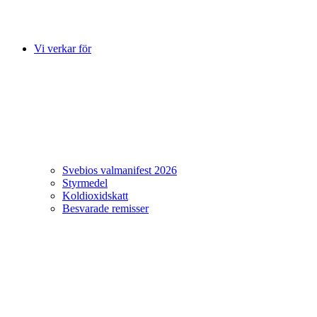
Vi verkar för
Svebios valmanifest 2026
Styrmedel
Koldioxidskatt
Besvarade remisser