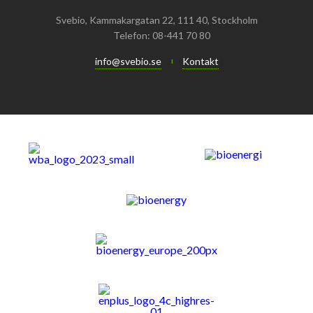
Mars
Mars
Svebio, Kammakargatan 22, 111 40, Stockholm
Telefon: 08-441 70 80
Januari
Februari
info@svebio.se
Kontakt
Januari