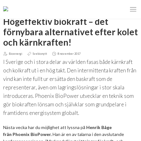
TILLBAKA
Högeffektiv biokraft – det
förnybara alternativet efter kolet
och kärnkraften!
MENY
Bioenergi
Svebionytt
8 november 2017
VI VERKAR FÖR
I Sverige och i stora delar av världen fasas både kärnkraft
och kolkraft ut i en hög takt. Den intermittenta kraften från
OM BIOENERGI
Svebios valmanifest 2026
vind kan inte fullt ur ersätta den baskraft som de
representerar, även om lagringslösningar i stor skala
PRESS
Styrmedel
Aktuella frågor
introduceras. Phoenix BioPower utvecklar en teknik som
Ger förbränning en kolskuld?
MEDLEMSKAP
Koldioxidskatt
Biovärme
gör biokraften lönsam och självklar som grundpelare i
framtidens energisystem globalt.
Det finns inget liv utan förbränning
EVENEMANG
Besvarade remisser
Biodrivmedel
Associerad medlem
Finns det tillräckligt med biomassa?
Nästa vecka har du möjlighet att lyssna på
Henrik Båge
2026
Remisser på gång
Biokraft
Privat medlem
från Phoenix BioPower.
Han är en av talarna i den avslutande
MER
Försörjningstrygghet