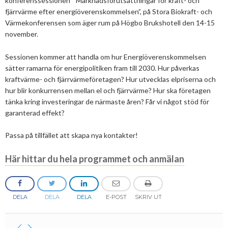
konferenssessionen ”Marknadsförutsättningar för kraft- och
2025
Juni
fjärrvärme efter energiöverenskommelsen”, på Stora Biokraft- och
Kolsänkor
Om oss
Hur ser Sveriges energianvänding ut?
Värmekonferensen som äger rum på Högbo Brukshotell den 14-15
2024
Maj
December
november.
Sammanfattande statistik om bioenergi
Bioenergi – ord och begrepp
Medlemmar
Styrelse
2023
April
November
November
Varför behöves reduktionsplikten?
Sessionen kommer att handla om hur Energiöverenskommelsen
Hedersmedlemmar
Exempel på bioenergi
Våra kanaler
Medlemmar
2022
Mars
September
Oktober
December
sätter ramarna för energipolitiken fram till 2030. Hur påverkas
Finns det mark?
kraftvärme- och fjärrvärmeföretagen? Hur utvecklas elpriserna och
Konkurrensrättsligt
2021
Januari
Augusti
September
Oktober
December
Definitioner av bioenergi
Kontakt
Konferenser och event
hur blir konkurrensen mellan el och fjärrvärme? Hur ska företagen
Svebios stadgar
tänka kring investeringar de närmaste åren? Får vi något stöd för
2020
Juni
Augusti
Augusti
November
December
Nordic Pellets Conference
Publikationer och dokument
garanterad effekt?
Verksamhetsberättelse
2019
Maj
Juli
Juni
Oktober
Oktober
December
Stora biokraft- och värmekonferensen
Passa på tillfället att skapa nya kontakter!
Projekt inom bioenergi
Årsstämmor
2018
April
Juni
Maj
September
September
November
November
Svebio Fuel Market Day
Här hittar du hela programmet och anmälan
Avslutade projekt
Nätverk och samarbeten
2017
Mars
Maj
April
Augusti
Augusti
Oktober
Oktober
Maj
Svebios vår- och årsmöteskonferens
BioDriv
2016
Februari
Mars
Mars
April
Juni
September
September
April
November
Jan Häckners bioenergistipendium
DELA
DELA
DELA
E-POST
SKRIV UT
2015
Februari
Mars
Maj
Juni
Juli
Mars
Oktober
November
Integritetspolicy (GDPR)
2014
Januari
Februari
Mars
Maj
Juni
Februari
September
Oktober
November