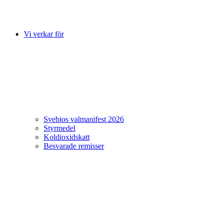
Vi verkar för
Svebios valmanifest 2026
Styrmedel
Koldioxidskatt
Besvarade remisser