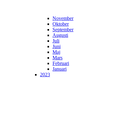
November
Oktober
September
Augusti
Juli
Juni
Maj
Mars
Februari
Januari
2023