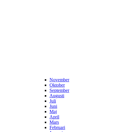
November
Oktober
September
Augusti
Juli
Juni
Maj
April
Mars
Februari