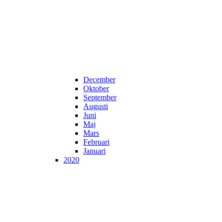
December
Oktober
September
Augusti
Juni
Maj
Mars
Februari
Januari
2020