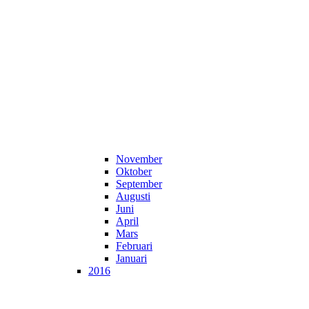
November
Oktober
September
Augusti
Juni
April
Mars
Februari
Januari
2016