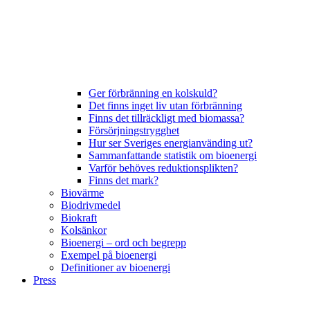
Ger förbränning en kolskuld?
Det finns inget liv utan förbränning
Finns det tillräckligt med biomassa?
Försörjningstrygghet
Hur ser Sveriges energianvänding ut?
Sammanfattande statistik om bioenergi
Varför behöves reduktionsplikten?
Finns det mark?
Biovärme
Biodrivmedel
Biokraft
Kolsänkor
Bioenergi – ord och begrepp
Exempel på bioenergi
Definitioner av bioenergi
Press