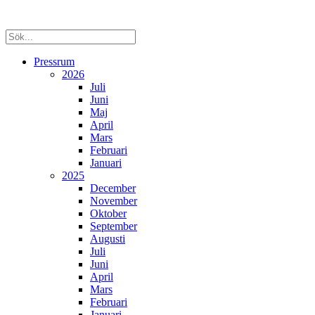
Pressrum
2026
Juli
Juni
Maj
April
Mars
Februari
Januari
2025
December
November
Oktober
September
Augusti
Juli
Juni
April
Mars
Februari
Januari