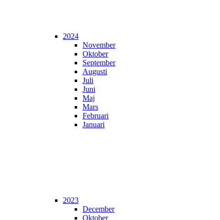
2024
November
Oktober
September
Augusti
Juli
Juni
Maj
Mars
Februari
Januari
2023
December
Oktober