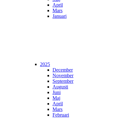
April
Mars
Januari
2025
December
November
September
Augusti
Juni
Maj
April
Mars
Februari