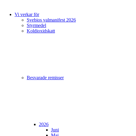
Vi verkar för
Svebios valmanifest 2026
Styrmedel
Koldioxidskatt
Besvarade remisser
2026
Juni
Maj