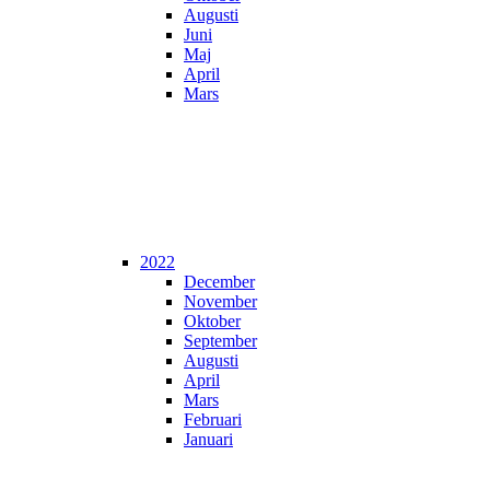
Augusti
Juni
Maj
April
Mars
2022
December
November
Oktober
September
Augusti
April
Mars
Februari
Januari