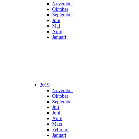
November
Oktober
September
Juni
Maj
April
Januari
2019
November
Oktober
September
Juli
Juni
April
Mars
Februari
Januari