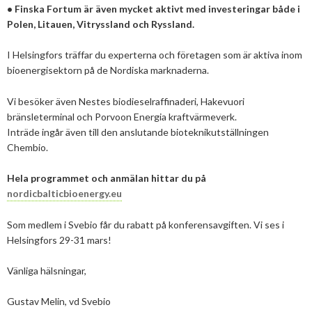
•
Finska Fortum är även mycket aktivt med investeringar både i
2013
Januari
Februari
April
April
Januari
Augusti
September
Oktober
Augusti
Polen, Litauen, Vitryssland och Ryssland.
2012
Januari
Januari
Mars
Juni
Augusti
September
Juni
November
I Helsingfors träffar du experterna och företagen som är aktiva inom
bioenergisektorn på de Nordiska marknaderna.
2011
Februari
April
Juli
Augusti
Maj
Oktober
December
Vi besöker även Nestes biodieselraffinaderi, Hakevuori
2010
Januari
Mars
Juni
Juli
April
September
Oktober
December
bränsleterminal och Porvoon Energia kraftvärmeverk.
2009
Februari
Maj
Maj
Mars
Augusti
September
November
December
Inträde ingår även till den anslutande bioteknikutställningen
Chembio.
2008
Januari
April
Mars
Februari
Maj
Augusti
Oktober
November
December
Hela programmet och anmälan hittar du på
2007
Mars
Februari
Januari
April
Juli
September
September
November
December
nordicbalticbioenergy.eu
Februari
Mars
Maj
Augusti
Mars
Augusti
December
Som medlem i Svebio får du rabatt på konferensavgiften. Vi ses i
Januari
Februari
Mars
Juni
Juli
Helsingfors 29-31 mars!
Februari
Maj
Maj
Vänliga hälsningar,
April
April
Gustav Melin, vd Svebio