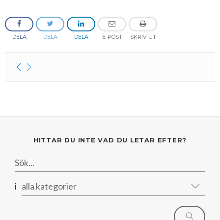
Mars
Mars
Januari
Februari
DELA
DELA
DELA
E-POST
SKRIV UT
Januari
HITTAR DU INTE VAD DU LETAR EFTER?
i
alla kategorier