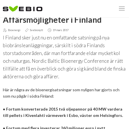
TILLBAKA
Affärsmöjligheter i Finland
Bioenergi
Svebionytt
19 mars 2017
I Finland sker just nu en omfattande satsning på nya
MENY
biobränsleanläggningar, särskilt i södra Finlands
storstadsområden, där man fortfarande eldar mycket kol
VI VERKAR FÖR
och naturgas. Nordic Baltic Bioenergy Conference är rätt
OM BIOENERGI
Svebios valmanifest 2026
tillfälle att få en överblick och göra sig känd bland de finska
aktörerna och göra affärer.
PRESS
Styrmedel
Aktuella frågor
Här är några av de bioenergisatsningar som nyligen har gjorts och
Ger förbränning en kolskuld?
MEDLEMSKAP
Koldioxidskatt
Biovärme
som nu pågår i södra Finland:
Det finns inget liv utan förbränning
EVENEMANG
Besvarade remisser
Biodrivmedel
Associerad medlem
•
Fortum konverterade 2015 två oljepannor på 40 MW vardera
till pellets i Kivenlahti värmeverk i Esbo, väster om Helsingfors.
Finns det tillräckligt med biomassa?
2026
Remisser på gång
Biokraft
Privat medlem
MER
Försörjningstrygghet
•
Fortum med flera investerar 260 miljoner euro i nytt