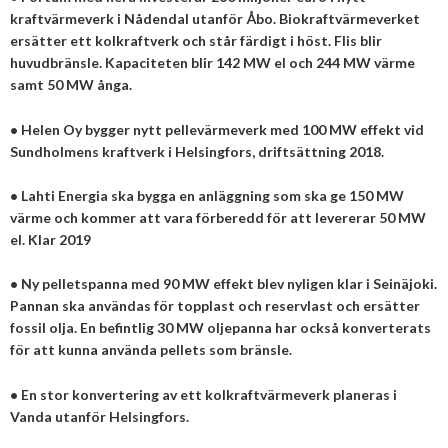
2025
Juni
kraftvärmeverk i Nådendal utanför Åbo. Biokraftvärmeverket
Kolsänkor
Om oss
Hur ser Sveriges energianvänding ut?
ersätter ett kolkraftverk och står färdigt i höst. Flis blir
2024
Maj
December
huvudbränsle. Kapaciteten blir 142 MW el och 244 MW värme
Sammanfattande statistik om bioenergi
Bioenergi – ord och begrepp
Medlemmar
Styrelse
samt 50 MW ånga.
2023
April
November
November
Varför behöves reduktionsplikten?
Hedersmedlemmar
Exempel på bioenergi
Våra kanaler
Medlemmar
2022
Mars
September
Oktober
December
•
Helen Oy bygger nytt pellevärmeverk med 100 MW effekt vid
Finns det mark?
Sundholmens kraftverk i Helsingfors, driftsättning 2018.
Konkurrensrättsligt
2021
Januari
Augusti
September
Oktober
December
Definitioner av bioenergi
Kontakt
Konferenser och event
•
Lahti Energia ska bygga en anläggning som ska ge 150 MW
Svebios stadgar
2020
Juni
Augusti
Augusti
November
December
Nordic Pellets Conference
värme och kommer att vara förberedd för att levererar 50 MW
Publikationer och dokument
Verksamhetsberättelse
el. Klar 2019
2019
Maj
Juli
Juni
Oktober
Oktober
December
Stora biokraft- och värmekonferensen
Projekt inom bioenergi
Årsstämmor
2018
April
Juni
Maj
September
September
November
November
•
Ny pelletspanna med 90 MW effekt blev nyligen klar i Seinäjoki.
Svebio Fuel Market Day
Pannan ska användas för topplast och reservlast och ersätter
Avslutade projekt
Nätverk och samarbeten
2017
Mars
Maj
April
Augusti
Augusti
Oktober
Oktober
Maj
fossil olja. En befintlig 30 MW oljepanna har också konverterats
Svebios vår- och årsmöteskonferens
för att kunna använda pellets som bränsle.
BioDriv
2016
Februari
Mars
Mars
April
Juni
September
September
April
November
Jan Häckners bioenergistipendium
•
En stor konvertering av ett kolkraftvärmeverk planeras i
2015
Februari
Mars
Maj
Juni
Juli
Mars
Oktober
November
Integritetspolicy (GDPR)
Vanda utanför Helsingfors.
2014
Januari
Februari
Mars
Maj
Juni
Februari
September
Oktober
November