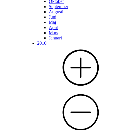
Oktober
September
Augusti
Juni
Maj
April
Mars
Januari
2010