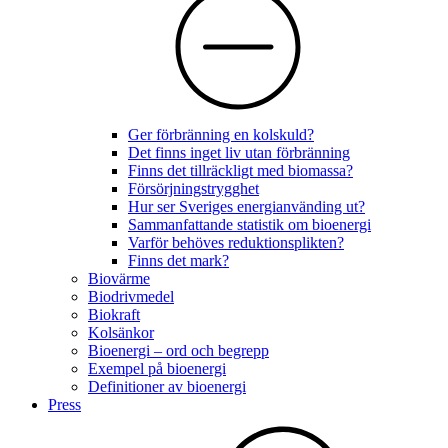
Ger förbränning en kolskuld?
Det finns inget liv utan förbränning
Finns det tillräckligt med biomassa?
Försörjningstrygghet
Hur ser Sveriges energianvänding ut?
Sammanfattande statistik om bioenergi
Varför behöves reduktionsplikten?
Finns det mark?
Biovärme
Biodrivmedel
Biokraft
Kolsänkor
Bioenergi – ord och begrepp
Exempel på bioenergi
Definitioner av bioenergi
Press