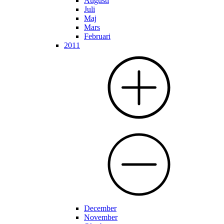
Augusti
Juli
Maj
Mars
Februari
2011
December
November