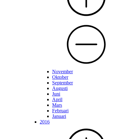
November
Oktober
September
Augusti
Juni
April
Mars
Februari
Januari
2016