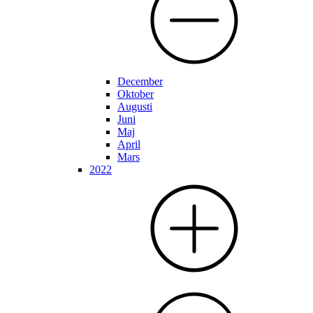
December
Oktober
Augusti
Juni
Maj
April
Mars
2022