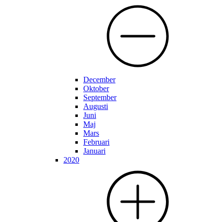
December
Oktober
September
Augusti
Juni
Maj
Mars
Februari
Januari
2020