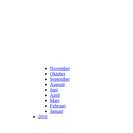
November
Oktober
September
Augusti
Juni
April
Mars
Februari
Januari
2016