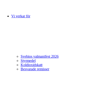
Vi verkar för
Svebios valmanifest 2026
Styrmedel
Koldioxidskatt
Besvarade remisser