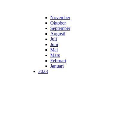
November
Oktober
September
Augusti
Juli
Juni
Maj
Mars
Februari
Januari
2023