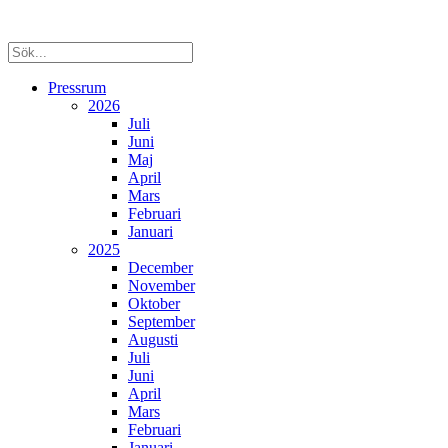
Pressrum
2026
Juli
Juni
Maj
April
Mars
Februari
Januari
2025
December
November
Oktober
September
Augusti
Juli
Juni
April
Mars
Februari
Januari