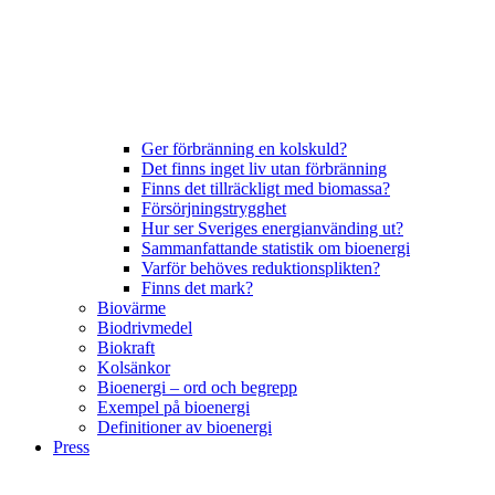
Ger förbränning en kolskuld?
Det finns inget liv utan förbränning
Finns det tillräckligt med biomassa?
Försörjningstrygghet
Hur ser Sveriges energianvänding ut?
Sammanfattande statistik om bioenergi
Varför behöves reduktionsplikten?
Finns det mark?
Biovärme
Biodrivmedel
Biokraft
Kolsänkor
Bioenergi – ord och begrepp
Exempel på bioenergi
Definitioner av bioenergi
Press