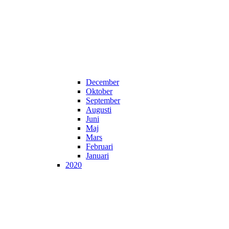
December
Oktober
September
Augusti
Juni
Maj
Mars
Februari
Januari
2020