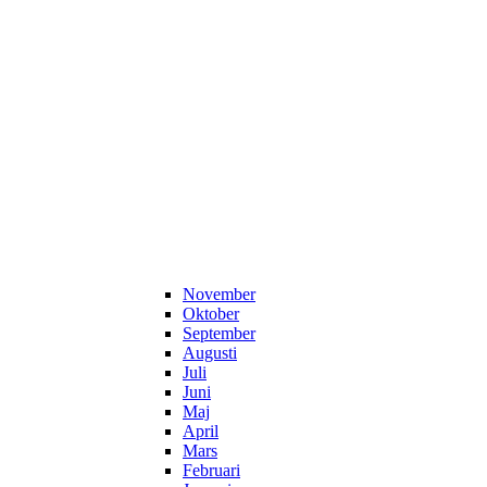
November
Oktober
September
Augusti
Juli
Juni
Maj
April
Mars
Februari