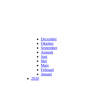
December
Oktober
September
Augusti
Juni
Maj
Mars
Februari
Januari
2020