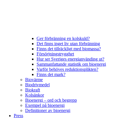
Ger förbränning en kolskuld?
Det finns inget liv utan förbränning
Finns det tillräckligt med biomassa?
Försörjningstrygghet
Hur ser Sveriges energianvänding ut?
Sammanfattande statistik om bioenergi
Varför behöves reduktionsplikten?
Finns det mark?
Biovärme
Biodrivmedel
Biokraft
Kolsänkor
Bioenergi – ord och begrepp
Exempel på bioenergi
Definitioner av bioenergi
Press