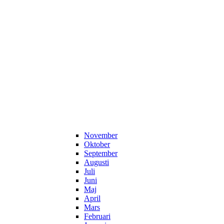
November
Oktober
September
Augusti
Juli
Juni
Maj
April
Mars
Februari