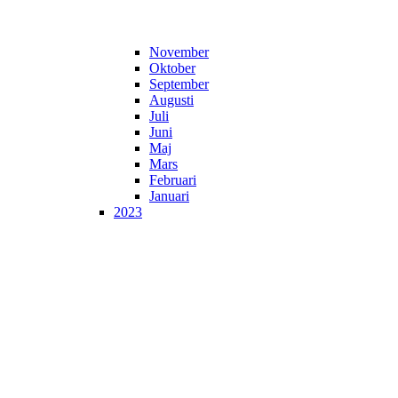
November
Oktober
September
Augusti
Juli
Juni
Maj
Mars
Februari
Januari
2023