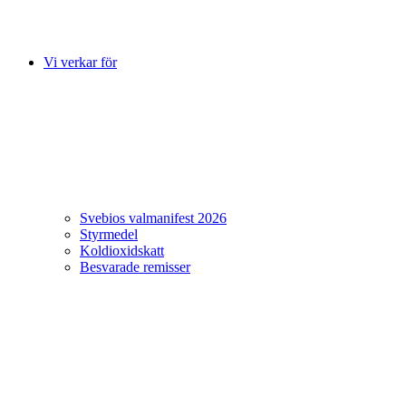
Vi verkar för
Svebios valmanifest 2026
Styrmedel
Koldioxidskatt
Besvarade remisser