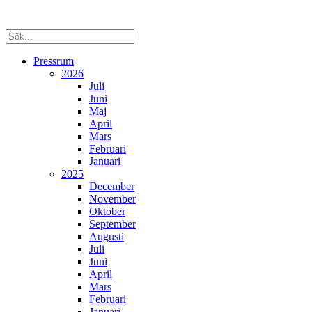
Pressrum
2026
Juli
Juni
Maj
April
Mars
Februari
Januari
2025
December
November
Oktober
September
Augusti
Juli
Juni
April
Mars
Februari
Januari