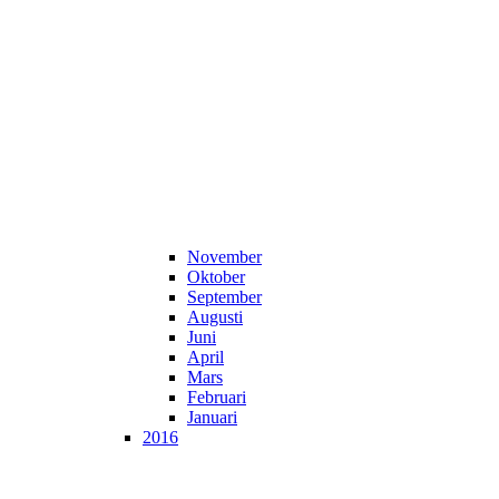
November
Oktober
September
Augusti
Juni
April
Mars
Februari
Januari
2016