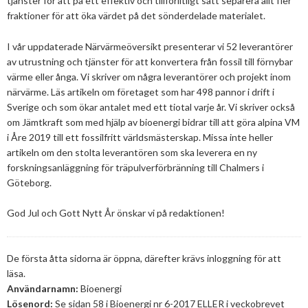
tjänster för att på ett effektiv och tillförlitligt sätt separera allt fler
2025
Juni
fraktioner för att öka värdet på det sönderdelade materialet.
Kolsänkor
Om oss
Hur ser Sveriges energianvänding ut?
2024
Maj
December
I vår uppdaterade Närvärmeöversikt presenterar vi 52 leverantörer
Sammanfattande statistik om bioenergi
Bioenergi – ord och begrepp
Medlemmar
Styrelse
2023
April
November
November
av utrustning och tjänster för att konvertera från fossil till förnybar
Varför behöves reduktionsplikten?
värme eller ånga. Vi skriver om några leverantörer och projekt inom
Hedersmedlemmar
Exempel på bioenergi
Våra kanaler
Medlemmar
2022
Mars
September
Oktober
December
närvärme. Läs artikeln om företaget som har 498 pannor i drift i
Finns det mark?
Sverige och som ökar antalet med ett tiotal varje år. Vi skriver också
Konkurrensrättsligt
2021
Januari
Augusti
September
Oktober
December
Definitioner av bioenergi
Kontakt
Konferenser och event
om Jämtkraft som med hjälp av bioenergi bidrar till att göra alpina VM
Svebios stadgar
i Åre 2019 till ett fossilfritt världsmästerskap. Missa inte heller
2020
Juni
Augusti
Augusti
November
December
Nordic Pellets Conference
Publikationer och dokument
artikeln om den stolta leverantören som ska leverera en ny
Verksamhetsberättelse
forskningsanläggning för träpulverförbränning till Chalmers i
2019
Maj
Juli
Juni
Oktober
Oktober
December
Stora biokraft- och värmekonferensen
Göteborg.
Projekt inom bioenergi
Årsstämmor
2018
April
Juni
Maj
September
September
November
November
Svebio Fuel Market Day
God Jul och Gott Nytt År önskar vi på redaktionen!
Avslutade projekt
Nätverk och samarbeten
2017
Mars
Maj
April
Augusti
Augusti
Oktober
Oktober
Maj
Svebios vår- och årsmöteskonferens
BioDriv
2016
Februari
Mars
Mars
April
Juni
September
September
April
November
Jan Häckners bioenergistipendium
De första åtta sidorna är öppna, därefter krävs inloggning för att
läsa.
2015
Februari
Mars
Maj
Juni
Juli
Mars
Oktober
November
Integritetspolicy (GDPR)
Användarnamn:
Bioenergi
2014
Januari
Februari
Mars
Maj
Juni
Februari
September
Oktober
November
Lösenord:
Se sidan 58 i Bioenergi nr 6-2017 ELLER i veckobrevet