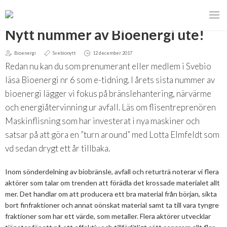
TILLBAKA
Nytt nummer av Bioenergi ute!
Bioenergi
Svebionytt
12 december 2017
Redan nu kan du som prenumerant eller medlem i Svebio
MENY
läsa Bioenergi nr 6 som e-tidning. I årets sista nummer av
bioenergi lägger vi fokus på bränslehantering, närvärme
VI VERKAR FÖR
och energiåtervinning ur avfall. Läs om flisentreprenören
OM BIOENERGI
Svebios valmanifest 2026
Maskinflisning som har investerat i nya maskiner och
satsar på att göra en ”turn around” med Lotta Elmfeldt som
PRESS
Styrmedel
Aktuella frågor
vd sedan drygt ett år tillbaka.
Ger förbränning en kolskuld?
MEDLEMSKAP
Koldioxidskatt
Biovärme
Inom sönderdelning av biobränsle, avfall och returträ noterar vi flera
aktörer som talar om trenden att förädla det krossade materialet allt
Det finns inget liv utan förbränning
EVENEMANG
Besvarade remisser
Biodrivmedel
Associerad medlem
mer. Det handlar om att producera ett bra material från början, sikta
Finns det tillräckligt med biomassa?
bort finfraktioner och annat oönskat material samt ta till vara tyngre
2026
Remisser på gång
Biokraft
Privat medlem
fraktioner som har ett värde, som metaller. Flera aktörer utvecklar
MER
Försörjningstrygghet