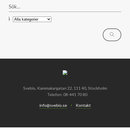
Mars
Mars
Januari
Februari
i
Januari
Svebio, Kammakargatan 22, 111 40, Stockholm
Telefon: 08-441 70 80
info@svebio.se
Kontakt