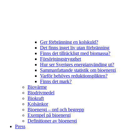
Ger förbränning en kolskuld?
Det finns inget liv utan förbränning
Finns det tillräckligt med biomassa?
Försörjningstrygghet
Hur ser Sveriges energianvänding ut?
Sammanfattande statistik om bioenergi
Varför behöves reduktionsplikten?
Finns det mark?
Biovärme
Biodrivmedel
Biokraft
Kolsänkor
Bioenergi – ord och begrepp
Exempel på bioenergi
Definitioner av bioenergi
Press