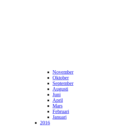
November
Oktober
September
Augusti
Juni
April
Mars
Februari
Januari
2016