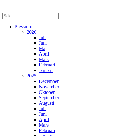
Pressrum
2026
Juli
Juni
Maj
April
Mars
Februari
Januari
2025
December
November
Oktober
September
Augusti
Juli
Juni
April
Mars
Februari
Januari