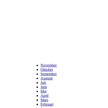
November
Oktober
September
Augusti
Juli
Juni
Maj
April
Mars
Februari