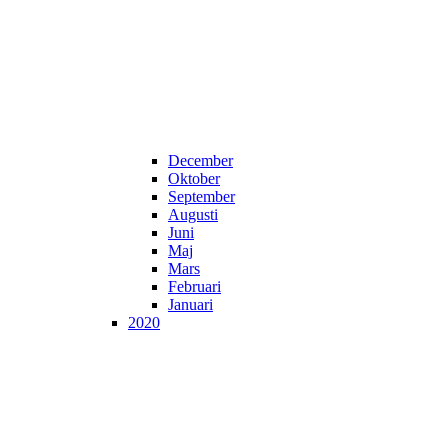
December
Oktober
September
Augusti
Juni
Maj
Mars
Februari
Januari
2020