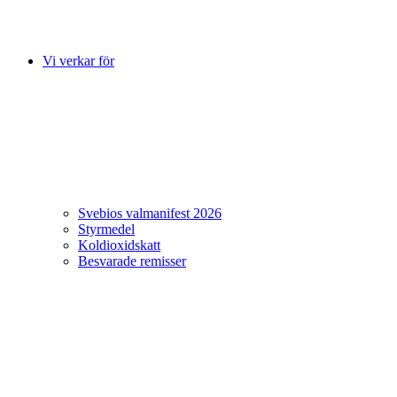
Vi verkar för
Svebios valmanifest 2026
Styrmedel
Koldioxidskatt
Besvarade remisser