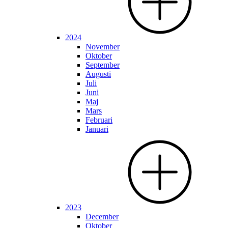
2024
November
Oktober
September
Augusti
Juli
Juni
Maj
Mars
Februari
Januari
2023
December
Oktober