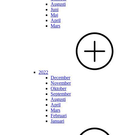
Augusti
Juni
Maj
April
Mars
2022
December
November
Oktober
September
Augusti
April
Mars
Februari
Januari