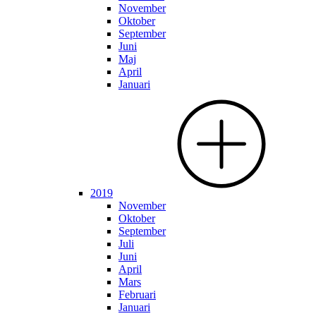
November
Oktober
September
Juni
Maj
April
Januari
2019
November
Oktober
September
Juli
Juni
April
Mars
Februari
Januari