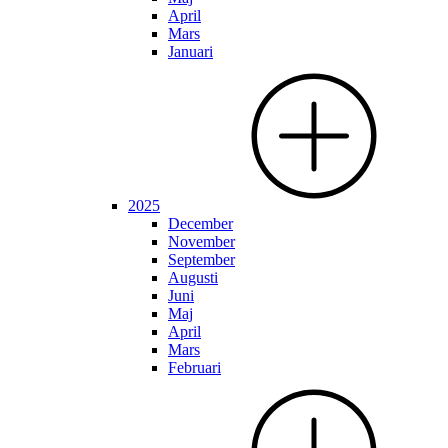
April
Mars
Januari
2025
December
November
September
Augusti
Juni
Maj
April
Mars
Februari