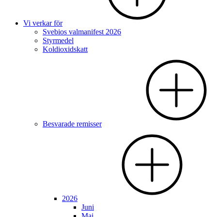
Vi verkar för
Svebios valmanifest 2026
Styrmedel
Koldioxidskatt
Besvarade remisser
2026
Juni
Maj