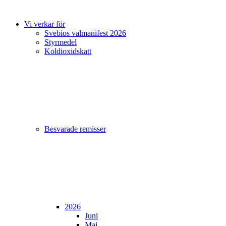
Vi verkar för
Svebios valmanifest 2026
Styrmedel
Koldioxidskatt
Besvarade remisser
2026
Juni
Maj