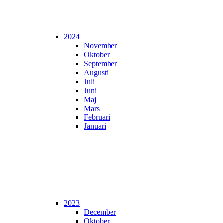
2024
November
Oktober
September
Augusti
Juli
Juni
Maj
Mars
Februari
Januari
2023
December
Oktober