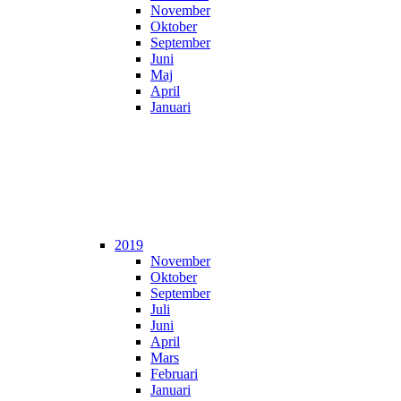
November
Oktober
September
Juni
Maj
April
Januari
2019
November
Oktober
September
Juli
Juni
April
Mars
Februari
Januari