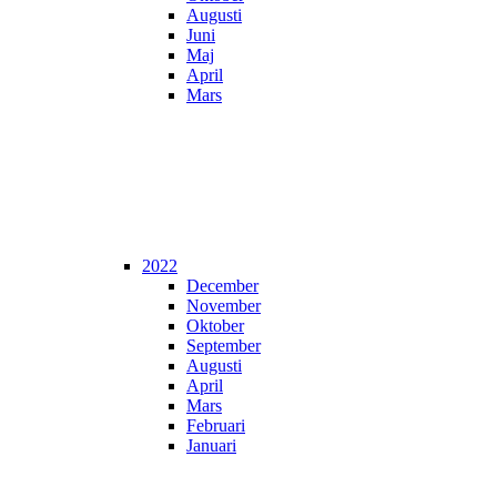
Augusti
Juni
Maj
April
Mars
2022
December
November
Oktober
September
Augusti
April
Mars
Februari
Januari