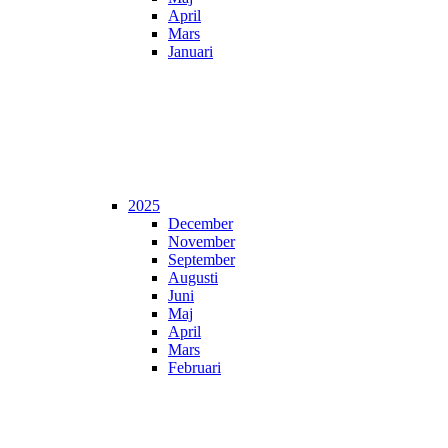
April
Mars
Januari
2025
December
November
September
Augusti
Juni
Maj
April
Mars
Februari