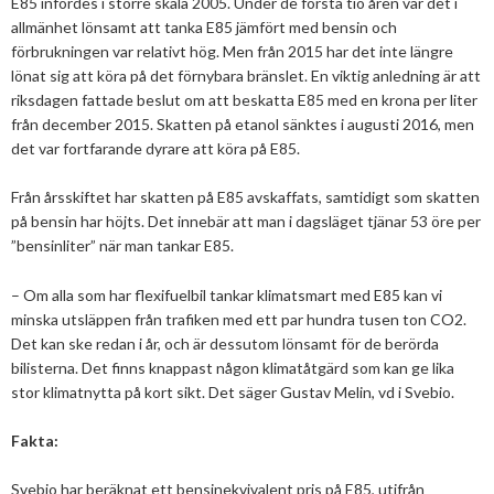
E85 infördes i större skala 2005. Under de första tio åren var det i
2025
Juni
allmänhet lönsamt att tanka E85 jämfört med bensin och
Kolsänkor
Om oss
Hur ser Sveriges energianvänding ut?
förbrukningen var relativt hög. Men från 2015 har det inte längre
2024
Maj
December
lönat sig att köra på det förnybara bränslet. En viktig anledning är att
Sammanfattande statistik om bioenergi
Bioenergi – ord och begrepp
Medlemmar
Styrelse
2023
April
November
November
riksdagen fattade beslut om att beskatta E85 med en krona per liter
Varför behöves reduktionsplikten?
från december 2015. Skatten på etanol sänktes i augusti 2016, men
Hedersmedlemmar
Exempel på bioenergi
Våra kanaler
Medlemmar
2022
Mars
September
Oktober
December
det var fortfarande dyrare att köra på E85.
Finns det mark?
Konkurrensrättsligt
2021
Januari
Augusti
September
Oktober
December
Definitioner av bioenergi
Kontakt
Konferenser och event
Från årsskiftet har skatten på E85 avskaffats, samtidigt som skatten
Svebios stadgar
på bensin har höjts. Det innebär att man i dagsläget tjänar 53 öre per
2020
Juni
Augusti
Augusti
November
December
Nordic Pellets Conference
Publikationer och dokument
”bensinliter” när man tankar E85.
Verksamhetsberättelse
2019
Maj
Juli
Juni
Oktober
Oktober
December
Stora biokraft- och värmekonferensen
– Om alla som har flexifuelbil tankar klimatsmart med E85 kan vi
Projekt inom bioenergi
Årsstämmor
2018
April
Juni
Maj
September
September
November
November
minska utsläppen från trafiken med ett par hundra tusen ton CO
2
.
Svebio Fuel Market Day
Avslutade projekt
Det kan ske redan i år, och är dessutom lönsamt för de berörda
Nätverk och samarbeten
2017
Mars
Maj
April
Augusti
Augusti
Oktober
Oktober
Maj
Svebios vår- och årsmöteskonferens
bilisterna. Det finns knappast någon klimatåtgärd som kan ge lika
stor klimatnytta på kort sikt. Det säger Gustav Melin, vd i Svebio.
BioDriv
2016
Februari
Mars
Mars
April
Juni
September
September
April
November
Jan Häckners bioenergistipendium
Fakta:
2015
Februari
Mars
Maj
Juni
Juli
Mars
Oktober
November
Integritetspolicy (GDPR)
2014
Januari
Februari
Mars
Maj
Juni
Februari
September
Oktober
November
Svebio har beräknat ett bensinekvivalent pris på E85, utifrån