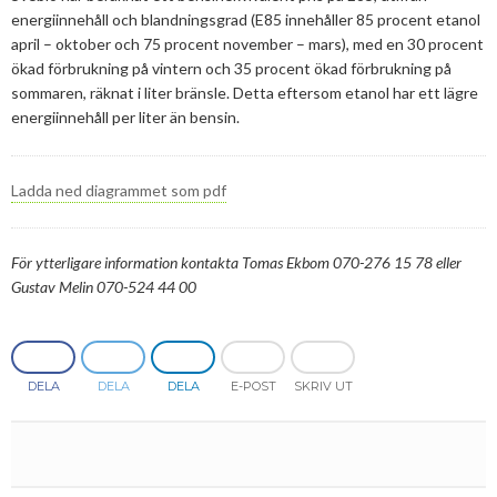
energiinnehåll och blandningsgrad (E85 innehåller 85 procent etanol
2013
Januari
Februari
April
April
Januari
Augusti
September
Oktober
Augusti
april – oktober och 75 procent november – mars), med en 30 procent
ökad förbrukning på vintern och 35 procent ökad förbrukning på
2012
Januari
Januari
Mars
Juni
Augusti
September
Juni
November
sommaren, räknat i liter bränsle. Detta eftersom etanol har ett lägre
energiinnehåll per liter än bensin.
2011
Februari
April
Juli
Augusti
Maj
Oktober
December
2010
Januari
Mars
Juni
Juli
April
September
Oktober
December
Ladda ned diagrammet som pdf
2009
Februari
Maj
Maj
Mars
Augusti
September
November
December
2008
Januari
April
Mars
Februari
Maj
Augusti
Oktober
November
December
För ytterligare information kontakta Tomas Ekbom 070-276 15 78 eller
Gustav Melin
070-524 44 00
2007
Mars
Februari
Januari
April
Juli
September
September
November
December
Februari
Mars
Maj
Augusti
Mars
Augusti
December
Januari
Februari
Mars
Juni
Juli
DELA
DELA
DELA
E-POST
SKRIV UT
Februari
Maj
Maj
April
April