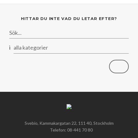
Mars
Mars
Januari
Februari
HITTAR DU INTE VAD DU LETAR EFTER?
Januari
i
alla kategorier
Svebio, Kammakargatan 22, 111 40, Stockholm
Telefon: 08-441 70 80