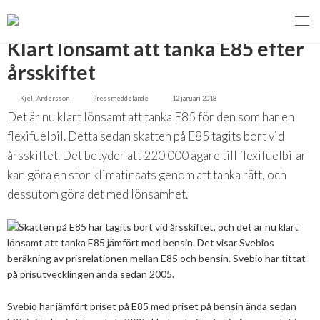
TILLBAKA
Klart lönsamt att tanka E85 efter
årsskiftet
Kjell Andersson
Pressmeddelande
12 januari 2018
MENY
Det är nu klart lönsamt att tanka E85 för den som har en
VI VERKAR FÖR
flexifuelbil. Detta sedan skatten på E85 tagits bort vid
årsskiftet. Det betyder att 220 000 ägare till flexifuelbilar
OM BIOENERGI
Svebios valmanifest 2026
kan göra en stor klimatinsats genom att tanka rätt, och
dessutom göra det med lönsamhet.
PRESS
Styrmedel
Aktuella frågor
Ger förbränning en kolskuld?
MEDLEMSKAP
Koldioxidskatt
Biovärme
Det finns inget liv utan förbränning
EVENEMANG
Besvarade remisser
Biodrivmedel
Associerad medlem
Finns det tillräckligt med biomassa?
2026
Remisser på gång
Biokraft
Privat medlem
Svebio har jämfört priset på E85 med priset på bensin ända sedan
MER
Försörjningstrygghet