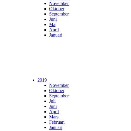
November
Oktober
September
Juni
Maj
April
Januari
2019
November
Oktober
September
Juli
Juni
April
Mars
Februari
Januari