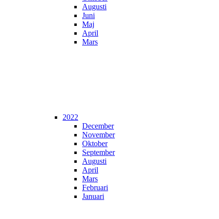
Augusti
Juni
Maj
April
Mars
2022
December
November
Oktober
September
Augusti
April
Mars
Februari
Januari