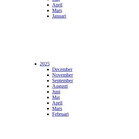
April
Mars
Januari
2025
December
November
September
Augusti
Juni
Maj
April
Mars
Februari