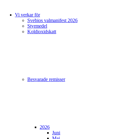
Vi verkar för
Svebios valmanifest 2026
Styrmedel
Koldioxidskatt
Besvarade remisser
2026
Juni
Maj