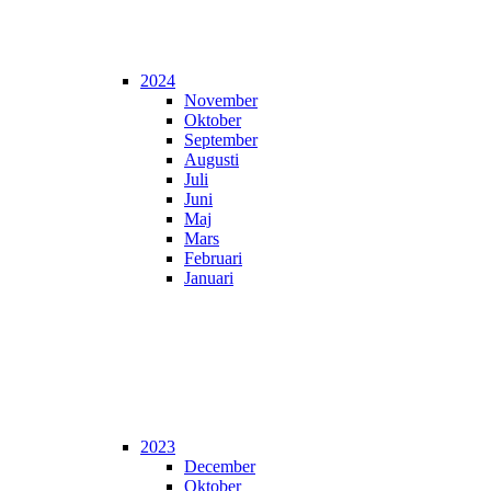
2024
November
Oktober
September
Augusti
Juli
Juni
Maj
Mars
Februari
Januari
2023
December
Oktober