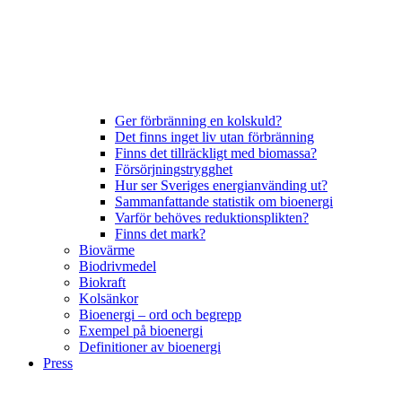
Ger förbränning en kolskuld?
Det finns inget liv utan förbränning
Finns det tillräckligt med biomassa?
Försörjningstrygghet
Hur ser Sveriges energianvänding ut?
Sammanfattande statistik om bioenergi
Varför behöves reduktionsplikten?
Finns det mark?
Biovärme
Biodrivmedel
Biokraft
Kolsänkor
Bioenergi – ord och begrepp
Exempel på bioenergi
Definitioner av bioenergi
Press