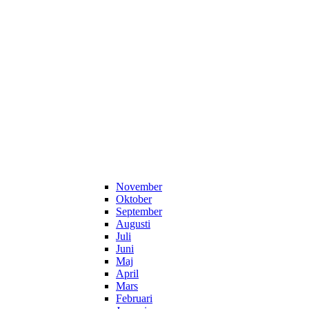
November
Oktober
September
Augusti
Juli
Juni
Maj
April
Mars
Februari