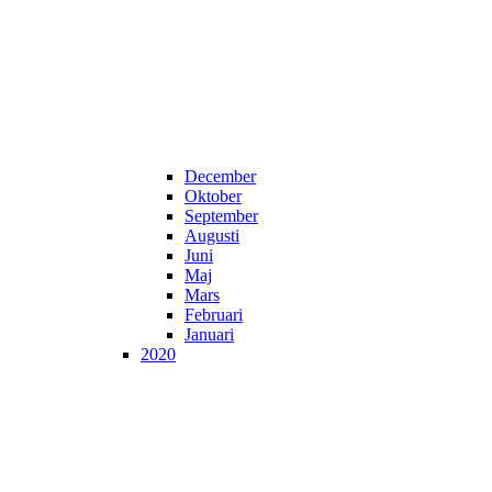
December
Oktober
September
Augusti
Juni
Maj
Mars
Februari
Januari
2020