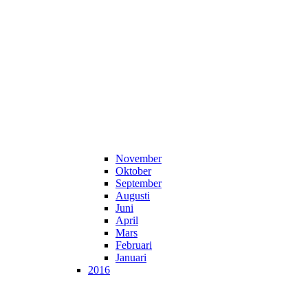
November
Oktober
September
Augusti
Juni
April
Mars
Februari
Januari
2016