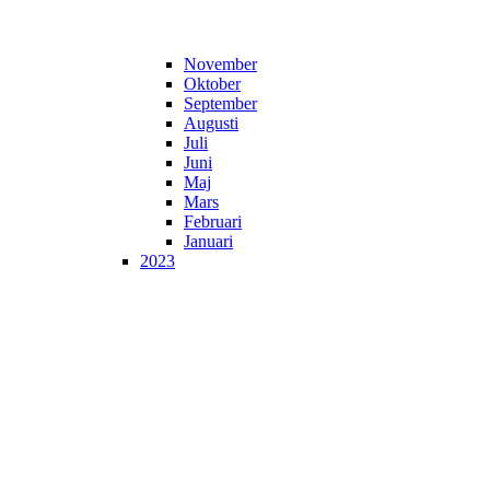
November
Oktober
September
Augusti
Juli
Juni
Maj
Mars
Februari
Januari
2023