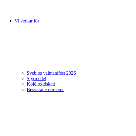
Vi verkar för
Svebios valmanifest 2026
Styrmedel
Koldioxidskatt
Besvarade remisser