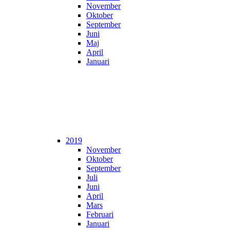
November
Oktober
September
Juni
Maj
April
Januari
2019
November
Oktober
September
Juli
Juni
April
Mars
Februari
Januari