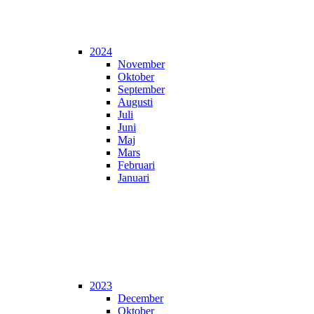
2024
November
Oktober
September
Augusti
Juli
Juni
Maj
Mars
Februari
Januari
2023
December
Oktober