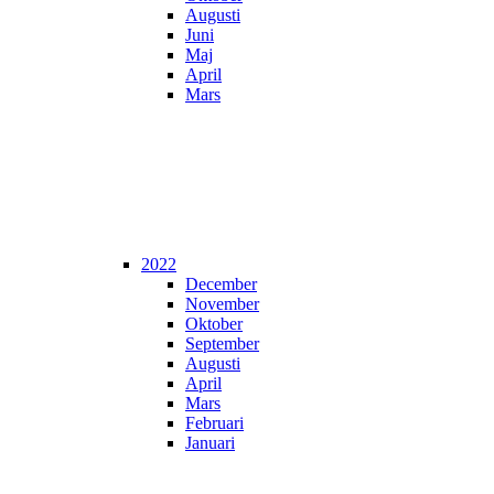
Augusti
Juni
Maj
April
Mars
2022
December
November
Oktober
September
Augusti
April
Mars
Februari
Januari