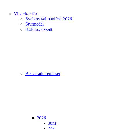
Vi verkar för
Svebios valmanifest 2026
Styrmedel
Koldioxidskatt
Besvarade remisser
2026
Juni
Maj