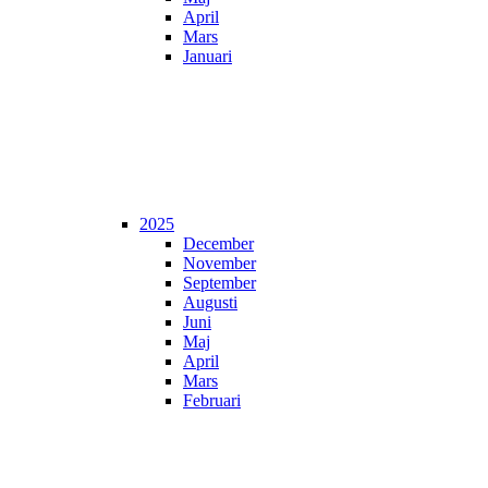
April
Mars
Januari
2025
December
November
September
Augusti
Juni
Maj
April
Mars
Februari