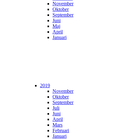
November
Oktober
September
Juni
Maj
April
Januari
2019
November
Oktober
September
Juli
Juni
April
Mars
Februari
Januari