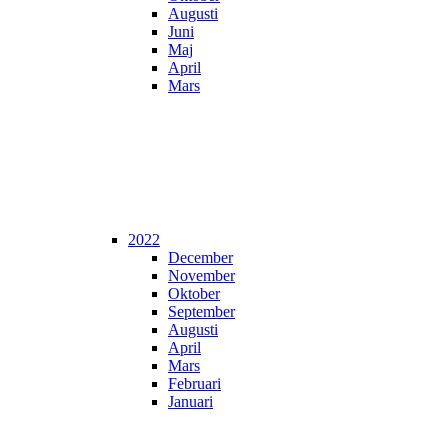
Augusti
Juni
Maj
April
Mars
2022
December
November
Oktober
September
Augusti
April
Mars
Februari
Januari