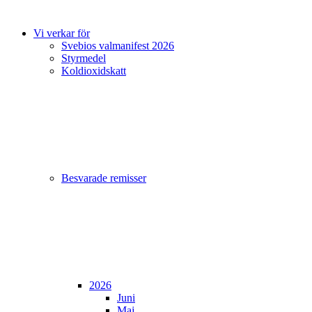
Vi verkar för
Svebios valmanifest 2026
Styrmedel
Koldioxidskatt
Besvarade remisser
2026
Juni
Maj