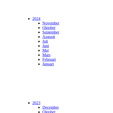
2024
November
Oktober
September
Augusti
Juli
Juni
Maj
Mars
Februari
Januari
2023
December
Oktober