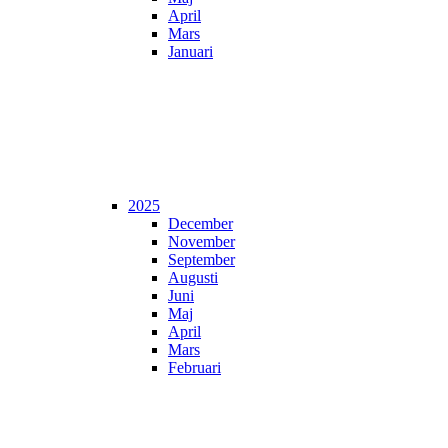
April
Mars
Januari
2025
December
November
September
Augusti
Juni
Maj
April
Mars
Februari