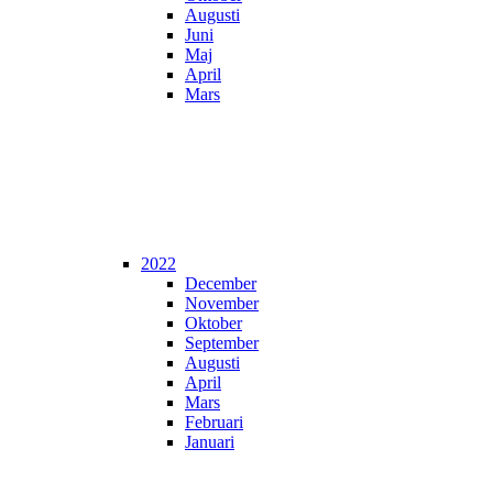
Augusti
Juni
Maj
April
Mars
2022
December
November
Oktober
September
Augusti
April
Mars
Februari
Januari