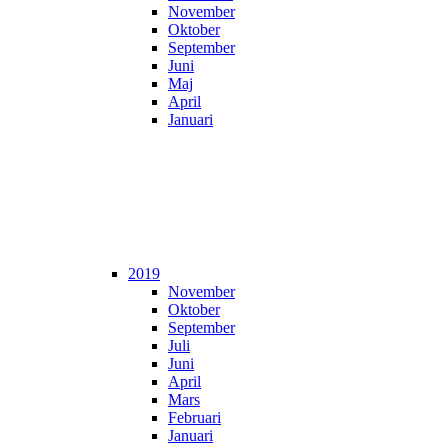
November
Oktober
September
Juni
Maj
April
Januari
2019
November
Oktober
September
Juli
Juni
April
Mars
Februari
Januari