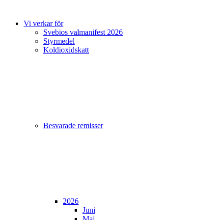
Vi verkar för
Svebios valmanifest 2026
Styrmedel
Koldioxidskatt
Besvarade remisser
2026
Juni
Maj