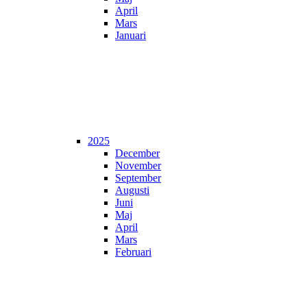
April
Mars
Januari
2025
December
November
September
Augusti
Juni
Maj
April
Mars
Februari