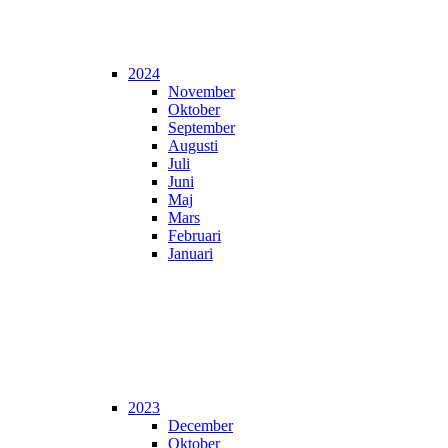
2024
November
Oktober
September
Augusti
Juli
Juni
Maj
Mars
Februari
Januari
2023
December
Oktober