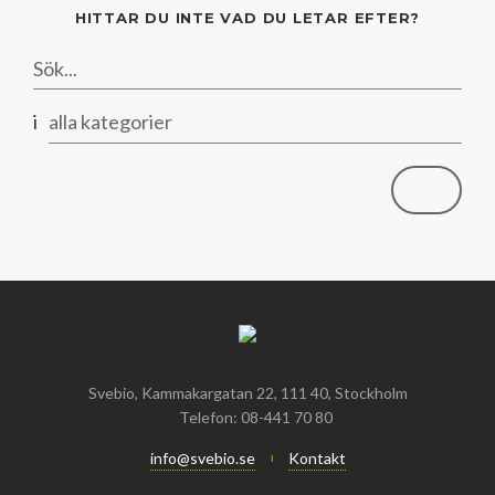
Mars
Mars
HITTAR DU INTE VAD DU LETAR EFTER?
Januari
Februari
Januari
i
alla kategorier
Svebio, Kammakargatan 22, 111 40, Stockholm
Telefon: 08-441 70 80
info@svebio.se
Kontakt