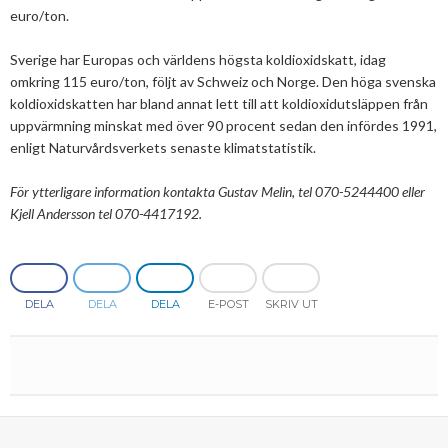
euro/ton.
2013
Januari
Februari
April
April
Januari
Augusti
September
Oktober
Augusti
Sverige har Europas och världens högsta koldioxidskatt, idag
2012
Januari
Januari
Mars
Juni
Augusti
September
Juni
November
omkring 115 euro/ton, följt av Schweiz och Norge. Den höga svenska
koldioxidskatten har bland annat lett till att koldioxidutsläppen från
2011
Februari
April
Juli
Augusti
Maj
Oktober
December
uppvärmning minskat med över 90 procent sedan den infördes 1991,
enligt Naturvårdsverkets senaste klimatstatistik.
2010
Januari
Mars
Juni
Juli
April
September
Oktober
December
2009
Februari
Maj
Maj
Mars
Augusti
September
November
December
För ytterligare information kontakta Gustav Melin, tel 070-5244400 eller
Kjell Andersson tel 070-4417192.
2008
Januari
April
Mars
Februari
Maj
Augusti
Oktober
November
December
2007
Mars
Februari
Januari
April
Juli
September
September
November
December
Februari
Mars
Maj
Augusti
Mars
Augusti
December
DELA
DELA
DELA
E-POST
SKRIV UT
Januari
Februari
Mars
Juni
Juli
Februari
Maj
Maj
April
April