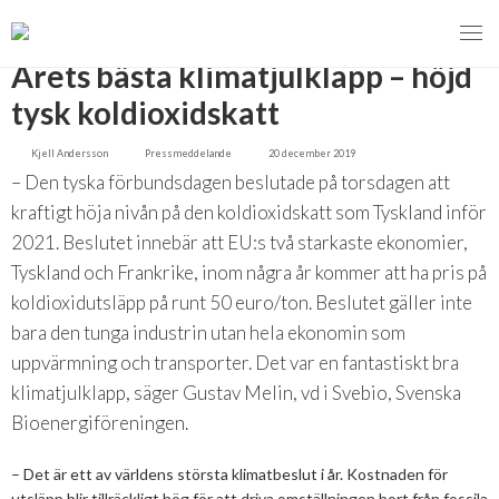
TILLBAKA
​Årets bästa klimatjulklapp – höjd
tysk koldioxidskatt
Kjell Andersson
Pressmeddelande
20 december 2019
MENY
– Den tyska förbundsdagen beslutade på torsdagen att
VI VERKAR FÖR
kraftigt höja nivån på den koldioxidskatt som Tyskland inför
2021. Beslutet innebär att EU:s två starkaste ekonomier,
OM BIOENERGI
Svebios valmanifest 2026
Tyskland och Frankrike, inom några år kommer att ha pris på
koldioxidutsläpp på runt 50 euro/ton. Beslutet gäller inte
PRESS
Styrmedel
Aktuella frågor
bara den tunga industrin utan hela ekonomin som
uppvärmning och transporter. Det var en fantastiskt bra
Ger förbränning en kolskuld?
MEDLEMSKAP
Koldioxidskatt
Biovärme
klimatjulklapp, säger Gustav Melin, vd i Svebio, Svenska
Det finns inget liv utan förbränning
EVENEMANG
Besvarade remisser
Biodrivmedel
Associerad medlem
Bioenergiföreningen.
Finns det tillräckligt med biomassa?
2026
Remisser på gång
Biokraft
Privat medlem
– Det är ett av världens största klimatbeslut i år. Kostnaden för
MER
Försörjningstrygghet
utsläpp blir tillräckligt hög för att driva omställningen bort från fossila