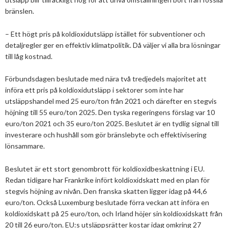
2025
Juni
bränslen.
Kolsänkor
Om oss
Hur ser Sveriges energianvänding ut?
2024
Maj
December
– Ett högt pris på koldioxidutsläpp istället för subventioner och
Sammanfattande statistik om bioenergi
Bioenergi – ord och begrepp
Medlemmar
Styrelse
detaljregler ger en effektiv klimatpolitik. Då väljer vi alla bra lösningar
2023
April
November
November
Varför behöves reduktionsplikten?
till låg kostnad.
Hedersmedlemmar
Exempel på bioenergi
Våra kanaler
Medlemmar
2022
Mars
September
Oktober
December
Finns det mark?
Förbundsdagen beslutade med nära två tredjedels majoritet att
Konkurrensrättsligt
2021
Januari
Augusti
September
Oktober
December
Definitioner av bioenergi
Kontakt
Konferenser och event
införa ett pris på koldioxidutsläpp i sektorer som inte har
Svebios stadgar
utsläppshandel med 25 euro/ton från 2021 och därefter en stegvis
2020
Juni
Augusti
Augusti
November
December
Nordic Pellets Conference
Publikationer och dokument
höjning till 55 euro/ton 2025. Den tyska regeringens förslag var 10
Verksamhetsberättelse
euro/ton 2021 och 35 euro/ton 2025. Beslutet är en tydlig signal till
2019
Maj
Juli
Juni
Oktober
Oktober
December
Stora biokraft- och värmekonferensen
investerare och hushåll som gör bränslebyte och effektivisering
Projekt inom bioenergi
Årsstämmor
2018
April
Juni
Maj
September
September
November
November
lönsammare.
Svebio Fuel Market Day
Avslutade projekt
Nätverk och samarbeten
2017
Mars
Maj
April
Augusti
Augusti
Oktober
Oktober
Maj
Beslutet är ett stort genombrott för koldioxidbeskattning i EU.
Svebios vår- och årsmöteskonferens
Redan tidigare har Frankrike infört koldioxidskatt med en plan för
BioDriv
2016
Februari
Mars
Mars
April
Juni
September
September
April
November
Jan Häckners bioenergistipendium
stegvis höjning av nivån. Den franska skatten ligger idag på 44,6
euro/ton. Också Luxemburg beslutade förra veckan att införa en
2015
Februari
Mars
Maj
Juni
Juli
Mars
Oktober
November
Integritetspolicy (GDPR)
koldioxidskatt på 25 euro/ton, och Irland höjer sin koldioxidskatt från
2014
Januari
Februari
Mars
Maj
Juni
Februari
September
Oktober
November
20 till 26 euro/ton. EU:s utsläppsrätter kostar idag omkring 27