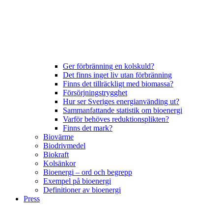
Ger förbränning en kolskuld?
Det finns inget liv utan förbränning
Finns det tillräckligt med biomassa?
Försörjningstrygghet
Hur ser Sveriges energianvänding ut?
Sammanfattande statistik om bioenergi
Varför behöves reduktionsplikten?
Finns det mark?
Biovärme
Biodrivmedel
Biokraft
Kolsänkor
Bioenergi – ord och begrepp
Exempel på bioenergi
Definitioner av bioenergi
Press