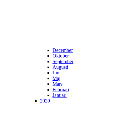
December
Oktober
September
Augusti
Juni
Maj
Mars
Februari
Januari
2020