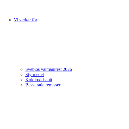
Vi verkar för
Svebios valmanifest 2026
Styrmedel
Koldioxidskatt
Besvarade remisser