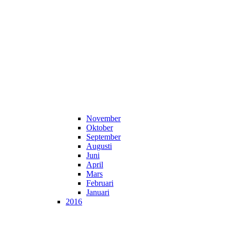
November
Oktober
September
Augusti
Juni
April
Mars
Februari
Januari
2016