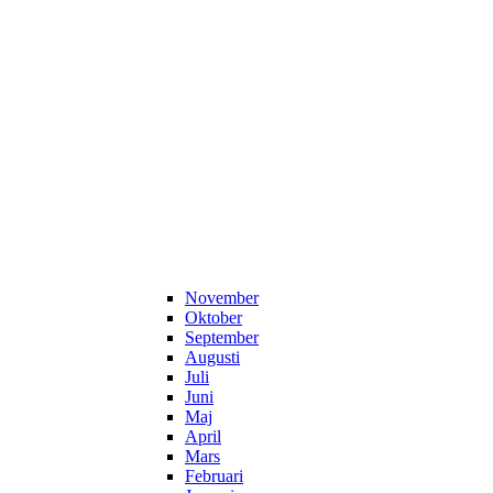
November
Oktober
September
Augusti
Juli
Juni
Maj
April
Mars
Februari