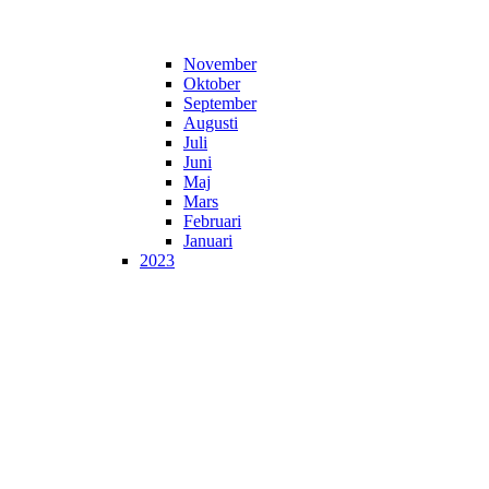
November
Oktober
September
Augusti
Juli
Juni
Maj
Mars
Februari
Januari
2023