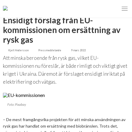
TILLBAKA
Ensidigt förslag från EU-
kommissionen om ersättning av
rysk gas
MENY
Kjell Andersson
Pressmeddelande
9 mars 2022
VI VERKAR FÖR
Att minska beroende från rysk gas, vilket EU-
kommissionen nu föreslår, är både rimligt och viktigt givet
OM BIOENERGI
Svebios valmanifest 2026
kriget i Ukraina. Däremot är förslaget ensidigt inriktat på
elektrifiering och vätgas.
PRESS
Styrmedel
Aktuella frågor
Ger förbränning en kolskuld?
MEDLEMSKAP
Koldioxidskatt
Biovärme
Foto: Pixabay
Det finns inget liv utan förbränning
EVENEMANG
Besvarade remisser
Biodrivmedel
Associerad medlem
Finns det tillräckligt med biomassa?
– De mest framgångsrika projekten för att minska användningen av
2026
Remisser på gång
Biokraft
Privat medlem
rysk gas har handlat om ersättning med biobränslen. Trots det,
MER
Försörjningstrygghet