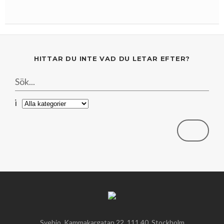
Mars
Mars
Januari
Februari
Januari
HITTAR DU INTE VAD DU LETAR EFTER?
i
Svebio, Kammakargatan 22, 111 40, Stockholm