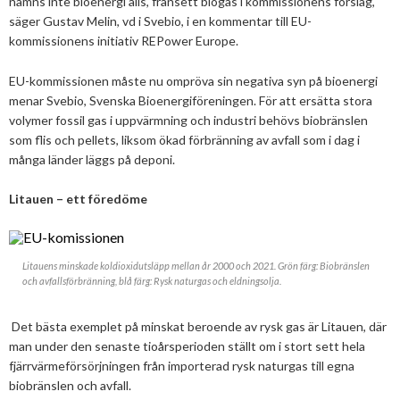
nämns inte bioenergi alls, frånsett biogas i kommissionens förslag,
2025
Juni
säger Gustav Melin, vd i Svebio, i en kommentar till EU-
Kolsänkor
Om oss
Hur ser Sveriges energianvänding ut?
kommissionens initiativ REPower Europe.
2024
Maj
December
Sammanfattande statistik om bioenergi
Bioenergi – ord och begrepp
Medlemmar
Styrelse
2023
April
November
November
EU-kommissionen måste nu ompröva sin negativa syn på bioenergi
Varför behöves reduktionsplikten?
menar Svebio, Svenska Bioenergiföreningen. För att ersätta stora
Hedersmedlemmar
Exempel på bioenergi
Våra kanaler
Medlemmar
2022
Mars
September
Oktober
December
volymer fossil gas i uppvärmning och industri behövs biobränslen
Finns det mark?
som flis och pellets, liksom ökad förbränning av avfall som i dag i
Konkurrensrättsligt
2021
Januari
Augusti
September
Oktober
December
Definitioner av bioenergi
Kontakt
Konferenser och event
många länder läggs på deponi.
Svebios stadgar
2020
Juni
Augusti
Augusti
November
December
Nordic Pellets Conference
Publikationer och dokument
Litauen – ett föredöme
Verksamhetsberättelse
2019
Maj
Juli
Juni
Oktober
Oktober
December
Stora biokraft- och värmekonferensen
Projekt inom bioenergi
Årsstämmor
2018
April
Juni
Maj
September
September
November
November
Svebio Fuel Market Day
Litauens minskade koldioxidutsläpp mellan år 2000 och 2021. Grön färg: Biobränslen
Avslutade projekt
Nätverk och samarbeten
och avfallsförbränning, blå färg: Rysk naturgas och eldningsolja.
2017
Mars
Maj
April
Augusti
Augusti
Oktober
Oktober
Maj
Svebios vår- och årsmöteskonferens
BioDriv
2016
Februari
Mars
Mars
April
Juni
September
September
April
November
Jan Häckners bioenergistipendium
Det bästa exemplet på minskat beroende av rysk gas är Litauen, där
man under den senaste tioårsperioden ställt om i stort sett hela
2015
Februari
Mars
Maj
Juni
Juli
Mars
Oktober
November
fjärrvärmeförsörjningen från importerad rysk naturgas till egna
Integritetspolicy (GDPR)
biobränslen och avfall.
2014
Januari
Februari
Mars
Maj
Juni
Februari
September
Oktober
November