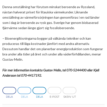
Denna omställning har förutom minskat beroende av Ryssland,
2013
Januari
Februari
April
April
Januari
Augusti
September
Oktober
Augusti
nästan halverat priset för litauiska värmekunder. Liknande
2012
Januari
Januari
Mars
Juni
Augusti
September
Juni
November
omställning av värmeförsörjningen kan genomföras i en rad länder
som i dag är beroende av rysk gas. Sverige har genom biobaserad
2011
Februari
April
Juli
Augusti
Maj
Oktober
December
fjärrvärme sedan länge gjort sig fossiloberoende.
2010
Januari
Mars
Juni
Juli
April
September
Oktober
December
– Bioenergilösningarna bygger på välkända tekniker och kan
produceras till låga kostnader jämfört med andra alternativ.
2009
Februari
Maj
Maj
Mars
Augusti
September
November
December
Dessutom handlar det om planerbar energiproduktion som fungerar
2008
Januari
April
Mars
Februari
Maj
Augusti
Oktober
November
December
bra under alla tider på året och under alla väderförhållanden, menar
Gustav Melin.
2007
Mars
Februari
Januari
April
Juli
September
September
November
December
För mer information kontakta Gustav Melin, tel 070-5244400 eller Kjell
Februari
Mars
Maj
Augusti
Mars
Augusti
December
Andersson tel 070-4417192.
Januari
Februari
Mars
Juni
Juli
Februari
Maj
Maj
DELA
DELA
DELA
E-POST
SKRIV UT
April
April