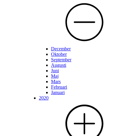
December
Oktober
September
Augusti
Juni
Maj
Mars
Februari
Januari
2020