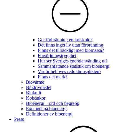
Ger förbränning en kolskuld?
Det finns inget liv utan förbränning
Finns det tillräckligt med biomassa?
Försörjningstrygghet
Hur ser Sveriges energianvänding ut?
Sammanfattande statistik om bioenergi
Varför behöves reduktionsplikten?
Finns det mark?
Biovärme
Biodrivmedel
Biokraft
Kolsänkor
Bioenergi – ord och begrepp
Exempel på bioenergi
Definitioner av bioenergi
Press