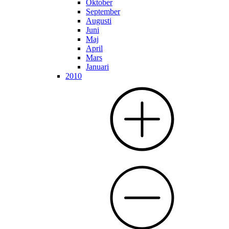
Oktober
September
Augusti
Juni
Maj
April
Mars
Januari
2010