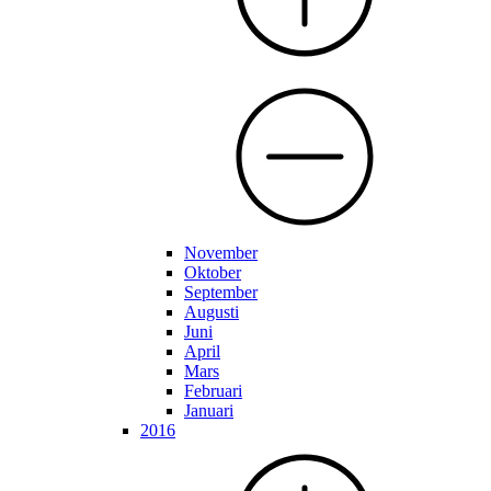
November
Oktober
September
Augusti
Juni
April
Mars
Februari
Januari
2016