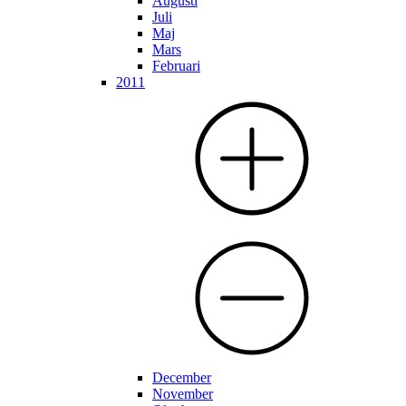
Augusti
Juli
Maj
Mars
Februari
2011
December
November