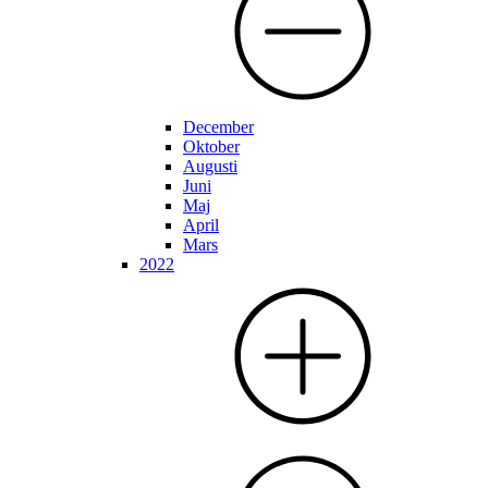
December
Oktober
Augusti
Juni
Maj
April
Mars
2022