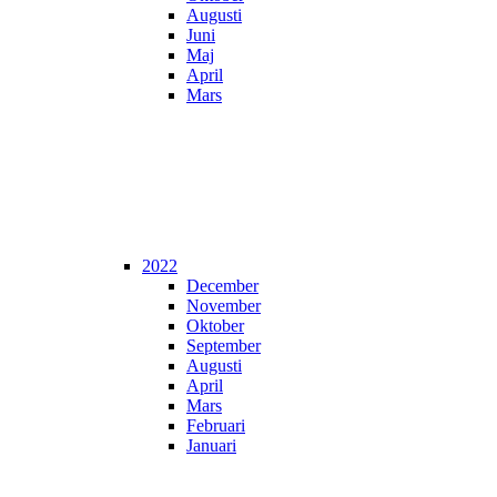
Augusti
Juni
Maj
April
Mars
2022
December
November
Oktober
September
Augusti
April
Mars
Februari
Januari