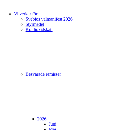
Vi verkar för
Svebios valmanifest 2026
Styrmedel
Koldioxidskatt
Besvarade remisser
2026
Juni
Maj