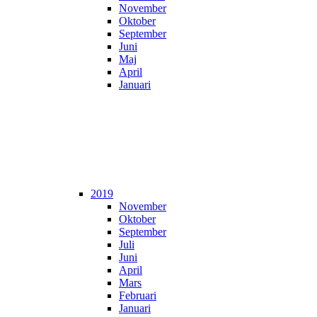
November
Oktober
September
Juni
Maj
April
Januari
2019
November
Oktober
September
Juli
Juni
April
Mars
Februari
Januari