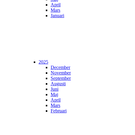
April
Mars
Januari
2025
December
November
September
Augusti
Juni
Maj
April
Mars
Februari