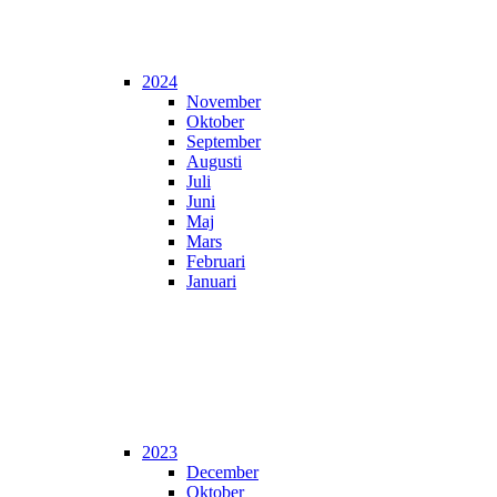
2024
November
Oktober
September
Augusti
Juli
Juni
Maj
Mars
Februari
Januari
2023
December
Oktober