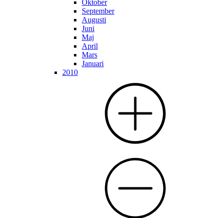
Oktober
September
Augusti
Juni
Maj
April
Mars
Januari
2010