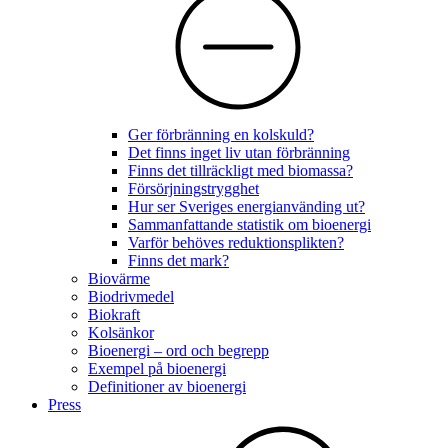
Ger förbränning en kolskuld?
Det finns inget liv utan förbränning
Finns det tillräckligt med biomassa?
Försörjningstrygghet
Hur ser Sveriges energianvänding ut?
Sammanfattande statistik om bioenergi
Varför behöves reduktionsplikten?
Finns det mark?
Biovärme
Biodrivmedel
Biokraft
Kolsänkor
Bioenergi – ord och begrepp
Exempel på bioenergi
Definitioner av bioenergi
Press