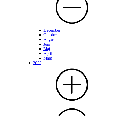
December
Oktober
Augusti
Juni
Maj
April
Mars
2022