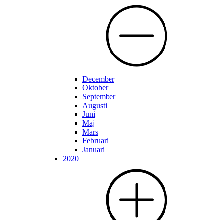
December
Oktober
September
Augusti
Juni
Maj
Mars
Februari
Januari
2020