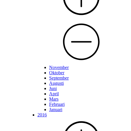
November
Oktober
September
Augusti
Juni
April
Mars
Februari
Januari
2016