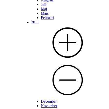
Augusti
Juli
Maj
Mars
Februari
2011
December
November