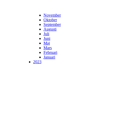
November
Oktober
September
Augusti
Juli
Juni
Maj
Mars
Februari
Januari
2023