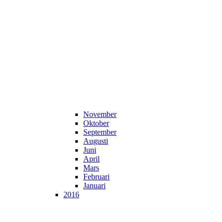
November
Oktober
September
Augusti
Juni
April
Mars
Februari
Januari
2016