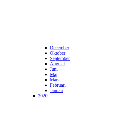
December
Oktober
September
Augusti
Juni
Maj
Mars
Februari
Januari
2020