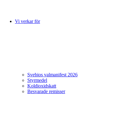
Vi verkar för
Svebios valmanifest 2026
Styrmedel
Koldioxidskatt
Besvarade remisser