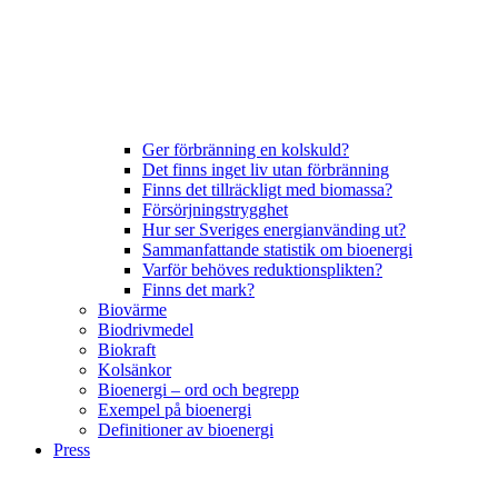
Ger förbränning en kolskuld?
Det finns inget liv utan förbränning
Finns det tillräckligt med biomassa?
Försörjningstrygghet
Hur ser Sveriges energianvänding ut?
Sammanfattande statistik om bioenergi
Varför behöves reduktionsplikten?
Finns det mark?
Biovärme
Biodrivmedel
Biokraft
Kolsänkor
Bioenergi – ord och begrepp
Exempel på bioenergi
Definitioner av bioenergi
Press