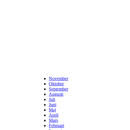
November
Oktober
September
Augusti
Juli
Juni
Maj
April
Mars
Februari