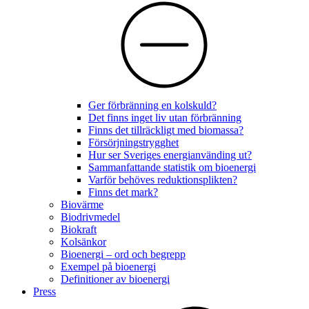
Ger förbränning en kolskuld?
Det finns inget liv utan förbränning
Finns det tillräckligt med biomassa?
Försörjningstrygghet
Hur ser Sveriges energianvänding ut?
Sammanfattande statistik om bioenergi
Varför behöves reduktionsplikten?
Finns det mark?
Biovärme
Biodrivmedel
Biokraft
Kolsänkor
Bioenergi – ord och begrepp
Exempel på bioenergi
Definitioner av bioenergi
Press