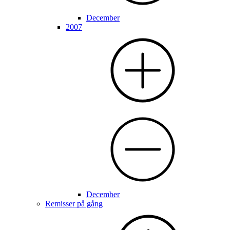
December
2007
December
Remisser på gång