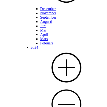
December
November
September
Augusti
Juni
Maj
April
Mars
Februari
2024