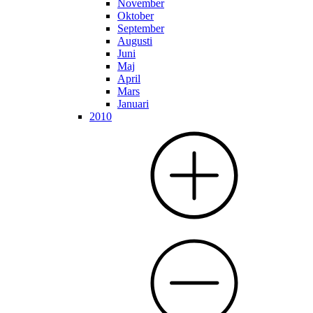
November
Oktober
September
Augusti
Juni
Maj
April
Mars
Januari
2010