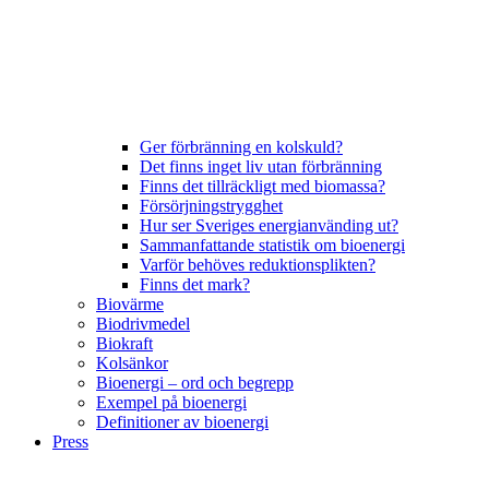
Ger förbränning en kolskuld?
Det finns inget liv utan förbränning
Finns det tillräckligt med biomassa?
Försörjningstrygghet
Hur ser Sveriges energianvänding ut?
Sammanfattande statistik om bioenergi
Varför behöves reduktionsplikten?
Finns det mark?
Biovärme
Biodrivmedel
Biokraft
Kolsänkor
Bioenergi – ord och begrepp
Exempel på bioenergi
Definitioner av bioenergi
Press