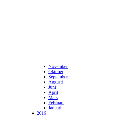
November
Oktober
September
Augusti
Juni
April
Mars
Februari
Januari
2016