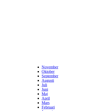
November
Oktober
September
Augusti
Juli
Juni
Maj
April
Mars
Februari