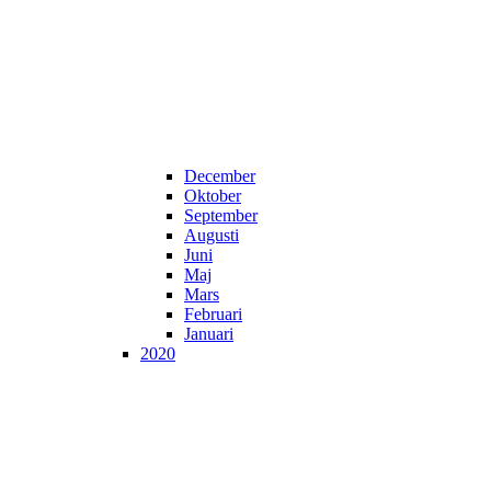
December
Oktober
September
Augusti
Juni
Maj
Mars
Februari
Januari
2020