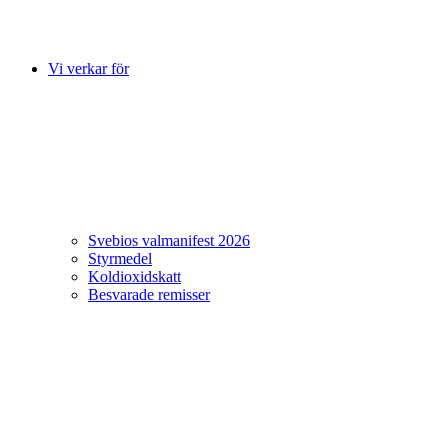
Vi verkar för
Svebios valmanifest 2026
Styrmedel
Koldioxidskatt
Besvarade remisser