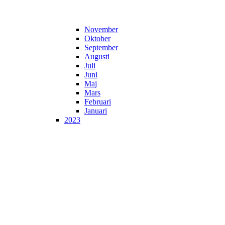
November
Oktober
September
Augusti
Juli
Juni
Maj
Mars
Februari
Januari
2023