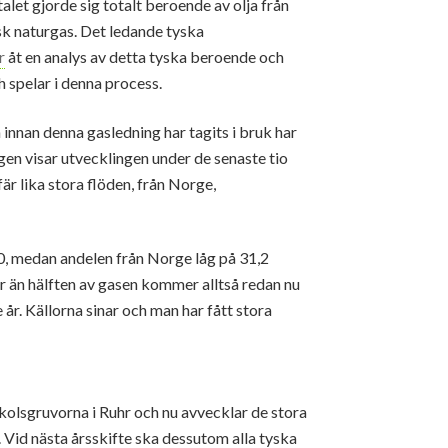
let gjorde sig totalt beroende av olja från
sk naturgas. Det ledande tyska
r
åt en analys av detta tyska beroende och
 spelar i denna process.
nnan denna gasledning har tagits i bruk har
gen visar utvecklingen under de senaste tio
r lika stora flöden, från Norge,
20, medan andelen från Norge låg på 31,2
r än hälften av gasen kommer alltså redan nu
 år. Källorna sinar och man har fått stora
kolsgruvorna i Ruhr och nu avvecklar de stora
 Vid nästa årsskifte ska dessutom alla tyska