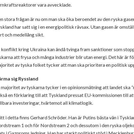
rnkraftsreaktorer vara avvecklade.
n stora frågan är nu om man ska öka beroendet av den ryska gasen
skland har satt sig i en energipolitisk rävsax. Utan gasen är omstä
rt och medellång sikt.
 konflikt kring Ukraina kan ändå tvinga fram sanktioner som st
skarna att frysa och många industrier blir utan energi. Det här är fö
joritet av tyska folket tycker att man ska prioritera en politisk u
rma sig Ryssland
 majoritet av tyskarna tycker i en opinionsmätning att landet ska 
kså en förklaring till att Tyskland pressat EU-kommissionen till at
llbara investeringar, tvärtemot all klimatlogik.
tt i detta finns Gerhard Schröder. Han är Putins bästa vän i Tysklan
rdstream 1 och för Nordstream 2 och dessutom i den ryska oljeko
ats i Gazproms ledning. Han har starkt politiskt stöd i Mecklenb