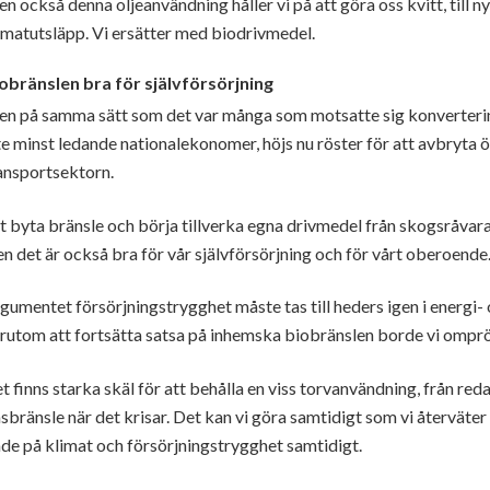
n också denna oljeanvändning håller vi på att göra oss kvitt, till n
imatutsläpp. Vi ersätter med biodrivmedel.
obränslen bra för självförsörjning
n på samma sätt som det var många som motsatte sig konvertering
te minst ledande nationalekonomer, höjs nu röster för att avbryta öv
ansportsektorn.
t byta bränsle och börja tillverka egna drivmedel från skogsråvar
n det är också bra för vår självförsörjning och för vårt oberoende
gumentet försörjningstrygghet måste tas till heders igen i energi- 
rutom att fortsätta satsa på inhemska biobränslen borde vi omprö
t finns starka skäl för att behålla en viss torvanvändning, från red
sbränsle när det krisar. Det kan vi göra samtidigt som vi återväter
de på klimat och försörjningstrygghet samtidigt.