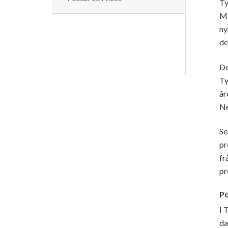
Ty
Me
ny
de
De
Ty
år
Ne
Se
pr
fr
pr
Po
I 
da