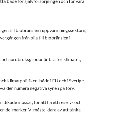
ytta både för självförsörjningen och för våra
en till biobränslen i uppvärmningssektorn,
ergången från olja till biobränslen i
a och jordbruksgrödor är bra för klimatet,
.
och klimatpolitiken, både i EU och i Sverige.
va den numera negativa synen på torv.
an dikade mossar, för att ha ett reserv- och
 en del marker. Vi måste klara av att tänka