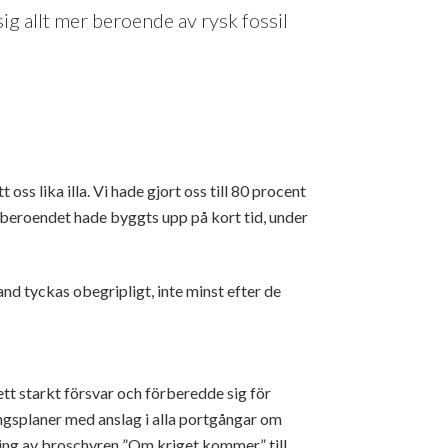
sig allt mer beroende av rysk fossil
t oss lika illa. Vi hade gjort oss till 80 procent
jeberoendet hade byggts upp på kort tid, under
nd tyckas obegripligt, inte minst efter de
tt starkt försvar och förberedde sig för
gsplaner med anslag i alla portgångar om
ning av broschyren ”Om kriget kommer” till