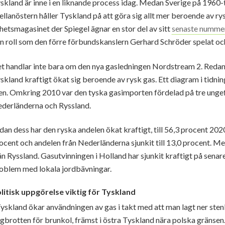
skland är inne i en liknande process idag. Medan Sverige på 1960-ta
llanöstern håller Tyskland på att göra sig allt mer beroende av ry
hetsmagasinet der Spiegel ägnar en stor del av sitt
senaste numme
n roll som den förre förbundskanslern Gerhard Schröder spelat och
t handlar inte bara om den nya gasledningen Nordstream 2. Redan i
skland kraftigt ökat sig beroende av rysk gas. Ett diagram i tidnin
en. Omkring 2010 var den tyska gasimporten fördelad på tre ungefä
derländerna och Ryssland.
dan dess har den ryska andelen ökat kraftigt, till 56,3 procent 20
ocent och andelen från Nederländerna sjunkit till 13,0 procent. Me
ån Ryssland. Gasutvinningen i Holland har sjunkit kraftigt på senare
oblem med lokala jordbävningar.
litisk uppgörelse viktig för Tyskland
Tyskland ökar användningen av gas i takt med att man lagt ner sten
gbrotten för brunkol, främst i östra Tyskland nära polska gränsen.