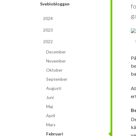
Svebiobloggen
fo
ga
2024
2023
2022
December
På
November
be
Oktober
ba
September
At
Augusti
er
Juni
Maj
Be
April
De
Mars
kä
Februari
va