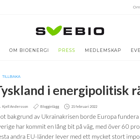
Om 
OM BIOENERGI
PRESS
MEDLEMSKAP
EV
TILLBAKA
Tyskland i energipolitisk 
Kjell Andersson
Blogginlägg
21 februari 2022
ot bakgrund av Ukrainakrisen borde Europa fundera 
verige har kommit en lång bit på väg, med över 60 pr
lesta andra EU-länder lever med ett mycket stort imp