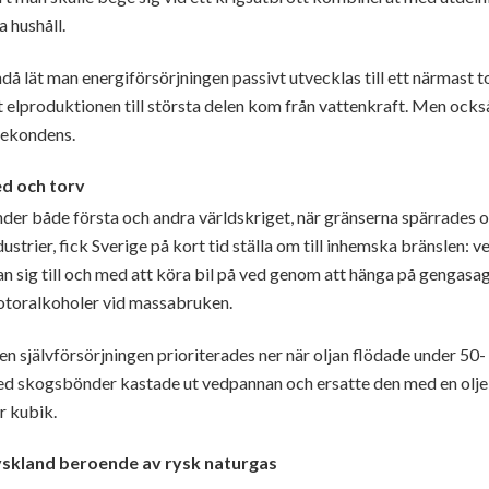
la hushåll.
då lät man energiförsörjningen passivt utvecklas till ett närmast 
t elproduktionen till största delen kom från vattenkraft. Men oc
jekondens.
d och torv
der både första och andra världskriget, när gränserna spärrades och 
dustrier, fick Sverige på kort tid ställa om till inhemska bränslen: 
n sig till och med att köra bil på ved genom att hänga på gengasag
toralkoholer vid massabruken.
n självförsörjningen prioriterades ner när oljan flödade under 50- o
d skogsbönder kastade ut vedpannan och ersatte den med en oljeb
r kubik.
skland beroende av rysk naturgas