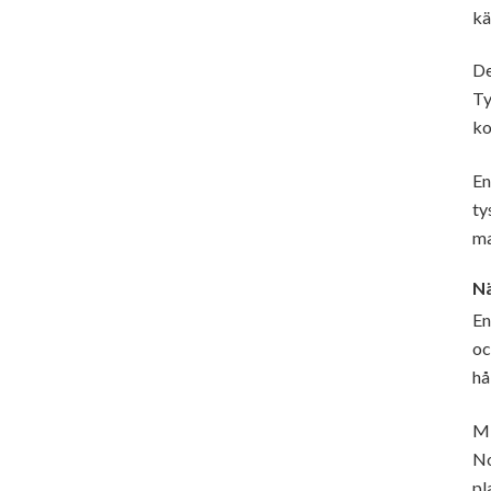
kä
De
Ty
ko
En
ty
ma
Nä
En
oc
hå
Mi
No
pl