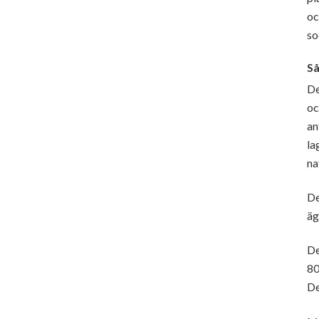
oc
so
Så
De
oc
an
la
na
De
äg
De
80
De