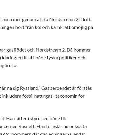
 ännu mer genom att ta Nordstream 2 i drift.
llningen bort från kol och kärnkraft omöjlig på
oppar gasflödet och Nordstream 2. Då kommer
rklaringen till att både tyska politiker och
ppgörelse.
”närma sig Ryssland.” Gasberoendet är förstås
t inkludera fossil naturgas i taxonomin för
d. Han sitter i styrelsen både för
ncernen Rosneft. Han föreslås nu också ta
urg-Vorpommern där gasledningarna landar,