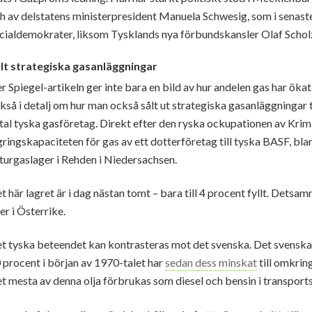
h av delstatens ministerpresident Manuela Schwesig, som i senaste 
cialdemokrater, liksom Tysklands nya förbundskansler Olaf Schol
lt strategiska gasanläggningar
r Spiegel-artikeln ger inte bara en bild av hur andelen gas har öka
kså i detalj om hur man också sålt ut strategiska gasanläggningar t
tal tyska gasföretag. Direkt efter den ryska ockupationen av Kri
gringskapaciteten för gas av ett dotterföretag till tyska BASF, bl
turgaslager i Rehden i Niedersachsen.
t här lagret är i dag nästan tomt – bara till 4 procent fyllt. Dets
er i Österrike.
t tyska beteendet kan kontrasteras mot det svenska. Det svenska
 procent i början av 1970-talet har
sedan dess minskat
till omkrin
t mesta av denna olja förbrukas som diesel och bensin i transport