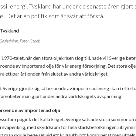
ssil energi. Tyskland har under de senaste åren gjort 
s. Det är en politik som är svår att förstå.
Gasledning. Foto: iStock
 1970-talet, när den stora oljekrisen slog till, hade vi i Sverige betet
roende av importerad olja för vår energiförsörjning. Det stora ol
ra ett par årtionden från slutet av andra världskriget.
t Sverige gjorde sig så beroende av importerad energi kan i efterha
farenheter man gjort under andra världskrigets avspärrning.
roende av importerad olja
ssutom pågick det kalla kriget. Sverige satsade stora summor på e
rnvapenkrig, med skyddsrum för hela stadsbefolkningen, utrymnin
rt man skulle bege sig vid ett krigsutbrott kombinerat med utdel