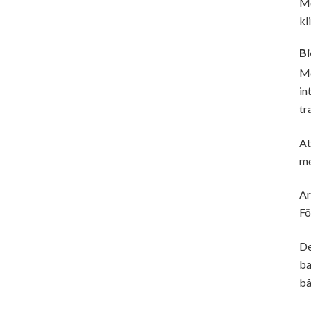
Me
kl
Bi
Me
in
tr
At
me
Ar
Fö
De
ba
bå