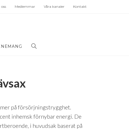
oss
Medlemmar
Våra kanaler
Kontakt
ENEMANG
rävsax
mer på försörjningstrygghet.
ocent inhemsk förnybar energi. De
ortberoende, i huvudsak baserat på