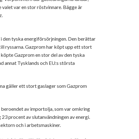
valet var en stor röstvinnare. Bägge är
z.
t i den tyska energiförsörjningen. Den berättar
ill ryssarna. Gazprom har köpt upp ett stort
m köpte Gazprom en stor del av den tyska
and annat Tysklands och EU:s största
amma gäller ett stort gaslager som Gazprom
 beroendet av importolja, som var omkring
g 23 procent av slutanvändningen av energi.
sektorn och i arbetsmaskiner.