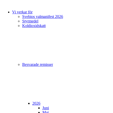
Vi verkar för
Svebios valmanifest 2026
Styrmedel
Koldioxidskatt
Besvarade remisser
2026
Juni
Maj