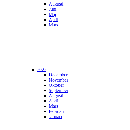
Augusti
Juni
Maj
April
Mars
2022
December
November
Oktober
September
Augusti
April
Mars
Februari
Januari