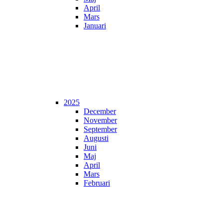
April
Mars
Januari
2025
December
November
September
Augusti
Juni
Maj
April
Mars
Februari