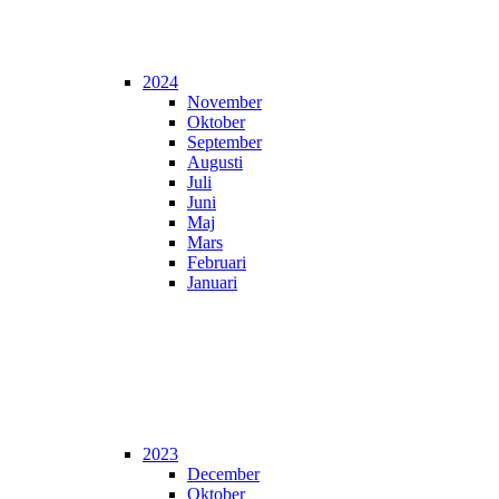
2024
November
Oktober
September
Augusti
Juli
Juni
Maj
Mars
Februari
Januari
2023
December
Oktober