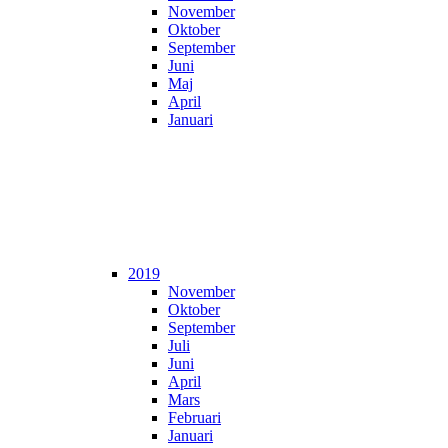
November
Oktober
September
Juni
Maj
April
Januari
2019
November
Oktober
September
Juli
Juni
April
Mars
Februari
Januari