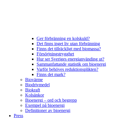
Ger förbränning en kolskuld?
Det finns inget liv utan förbränning
Finns det tillräckligt med biomassa?
Försörjningstrygghet
Hur ser Sveriges energianvänding ut?
Sammanfattande statistik om bioenergi
Varför behöves reduktionsplikten?
Finns det mark?
Biovärme
Biodrivmedel
Biokraft
Kolsänkor
Bioenergi – ord och begrepp
Exempel på bioenergi
Definitioner av bioenergi
Press