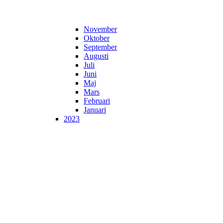
November
Oktober
September
Augusti
Juli
Juni
Maj
Mars
Februari
Januari
2023