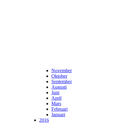
November
Oktober
September
Augusti
Juni
April
Mars
Februari
Januari
2016