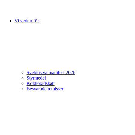
Vi verkar för
Svebios valmanifest 2026
Styrmedel
Koldioxidskatt
Besvarade remisser