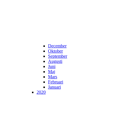
December
Oktober
September
Augusti
Juni
Maj
Mars
Februari
Januari
2020