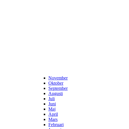
November
Oktober
September
Augusti
Juli
Juni
Maj
April
Mars
Februari