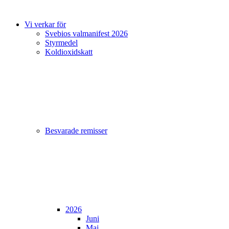
Vi verkar för
Svebios valmanifest 2026
Styrmedel
Koldioxidskatt
Besvarade remisser
2026
Juni
Maj