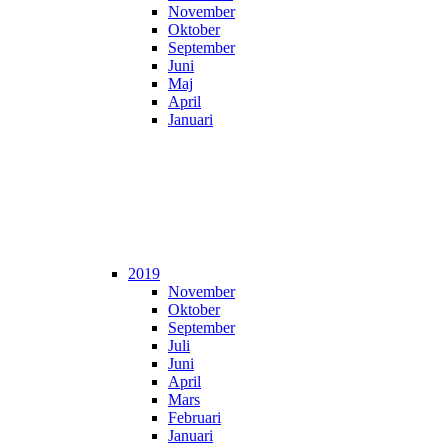
November
Oktober
September
Juni
Maj
April
Januari
2019
November
Oktober
September
Juli
Juni
April
Mars
Februari
Januari