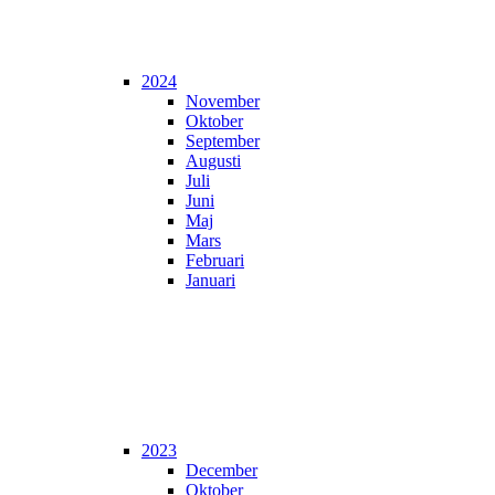
2024
November
Oktober
September
Augusti
Juli
Juni
Maj
Mars
Februari
Januari
2023
December
Oktober