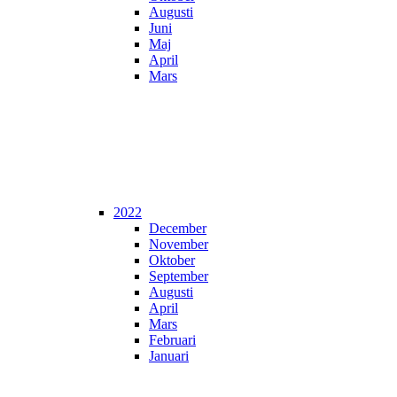
Augusti
Juni
Maj
April
Mars
2022
December
November
Oktober
September
Augusti
April
Mars
Februari
Januari