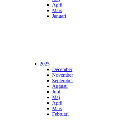
April
Mars
Januari
2025
December
November
September
Augusti
Juni
Maj
April
Mars
Februari