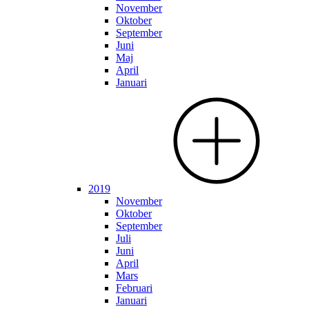
November
Oktober
September
Juni
Maj
April
Januari
2019
November
Oktober
September
Juli
Juni
April
Mars
Februari
Januari