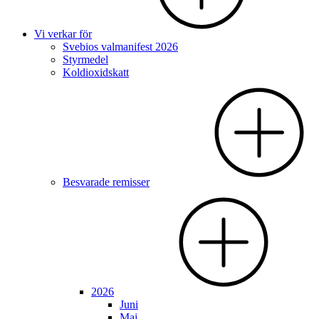
Vi verkar för
Svebios valmanifest 2026
Styrmedel
Koldioxidskatt
Besvarade remisser
2026
Juni
Maj