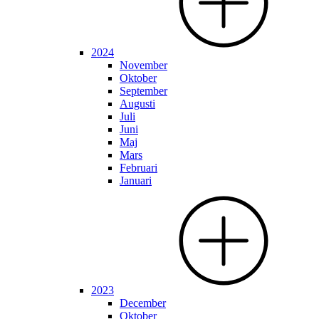
2024
November
Oktober
September
Augusti
Juli
Juni
Maj
Mars
Februari
Januari
2023
December
Oktober