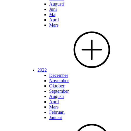
Augusti
Juni
Maj
April
Mars
2022
December
November
Oktober
September
Augusti
April
Mars
Februari
Januari