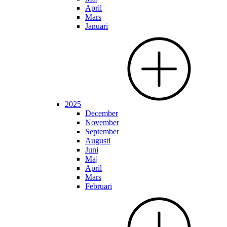
April
Mars
Januari
2025
December
November
September
Augusti
Juni
Maj
April
Mars
Februari