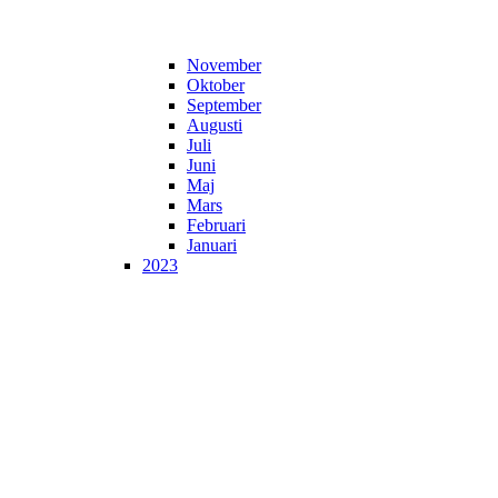
November
Oktober
September
Augusti
Juli
Juni
Maj
Mars
Februari
Januari
2023