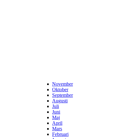
November
Oktober
September
Augusti
Juli
Juni
Maj
April
Mars
Februari