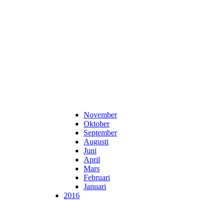
November
Oktober
September
Augusti
Juni
April
Mars
Februari
Januari
2016