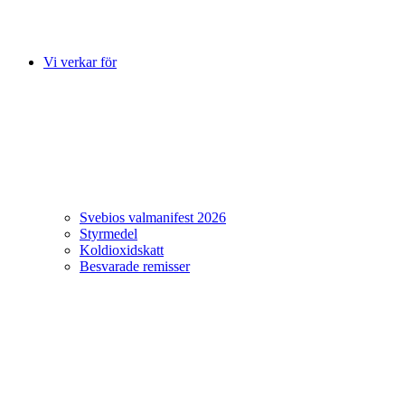
Vi verkar för
Svebios valmanifest 2026
Styrmedel
Koldioxidskatt
Besvarade remisser