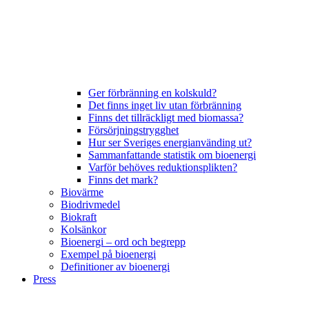
Ger förbränning en kolskuld?
Det finns inget liv utan förbränning
Finns det tillräckligt med biomassa?
Försörjningstrygghet
Hur ser Sveriges energianvänding ut?
Sammanfattande statistik om bioenergi
Varför behöves reduktionsplikten?
Finns det mark?
Biovärme
Biodrivmedel
Biokraft
Kolsänkor
Bioenergi – ord och begrepp
Exempel på bioenergi
Definitioner av bioenergi
Press