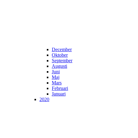
December
Oktober
September
Augusti
Juni
Maj
Mars
Februari
Januari
2020