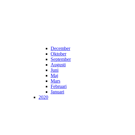
December
Oktober
September
Augusti
Juni
Maj
Mars
Februari
Januari
2020