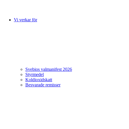
Vi verkar för
Svebios valmanifest 2026
Styrmedel
Koldioxidskatt
Besvarade remisser