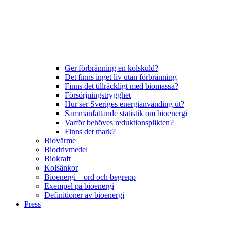
Ger förbränning en kolskuld?
Det finns inget liv utan förbränning
Finns det tillräckligt med biomassa?
Försörjningstrygghet
Hur ser Sveriges energianvänding ut?
Sammanfattande statistik om bioenergi
Varför behöves reduktionsplikten?
Finns det mark?
Biovärme
Biodrivmedel
Biokraft
Kolsänkor
Bioenergi – ord och begrepp
Exempel på bioenergi
Definitioner av bioenergi
Press