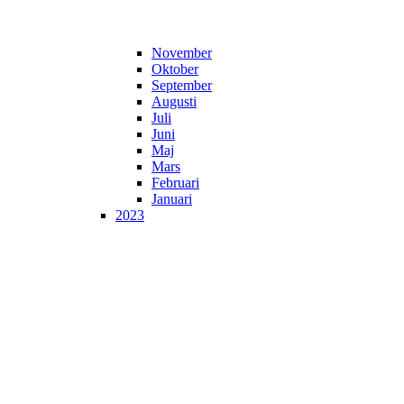
November
Oktober
September
Augusti
Juli
Juni
Maj
Mars
Februari
Januari
2023