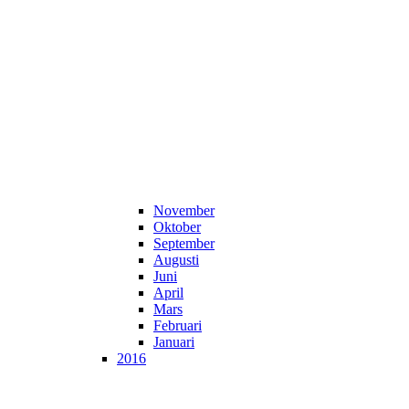
November
Oktober
September
Augusti
Juni
April
Mars
Februari
Januari
2016