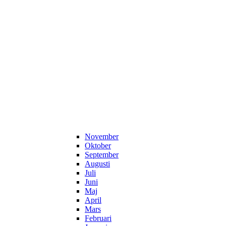
November
Oktober
September
Augusti
Juli
Juni
Maj
April
Mars
Februari