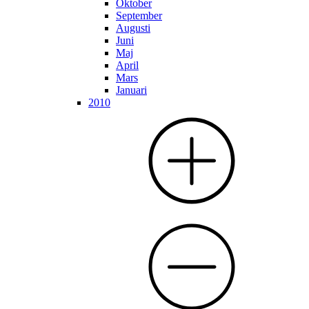
Oktober
September
Augusti
Juni
Maj
April
Mars
Januari
2010