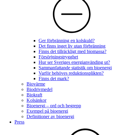
Ger förbränning en kolskuld?
Det finns inget liv utan förbränning
Finns det tillräckligt med biomassa?
Försörjningstrygghet
Hur ser Sveriges energianvänding ut?
Sammanfattande statistik om bioenergi
Varför behöves reduktionsplikten?
Finns det mark?
Biovärme
Biodrivmedel
Biokraft
Kolsänkor
Bioenergi – ord och begrepp
Exempel på bioenergi
Definitioner av bioenergi
Press