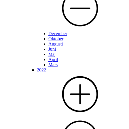
December
Oktober
Augusti
Juni
Maj
April
Mars
2022