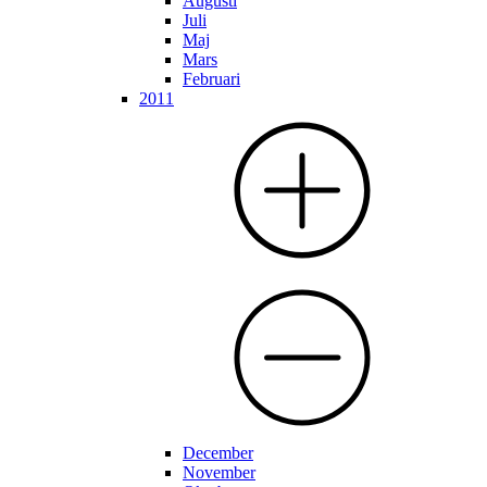
Augusti
Juli
Maj
Mars
Februari
2011
December
November