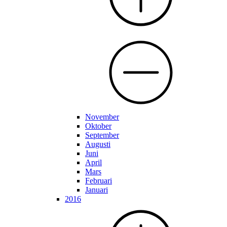
November
Oktober
September
Augusti
Juni
April
Mars
Februari
Januari
2016