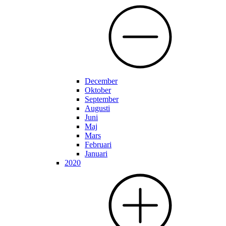
December
Oktober
September
Augusti
Juni
Maj
Mars
Februari
Januari
2020