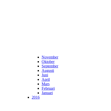
November
Oktober
September
Augusti
Juni
April
Mars
Februari
Januari
2016