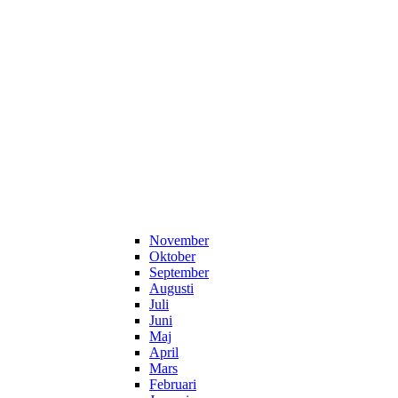
November
Oktober
September
Augusti
Juli
Juni
Maj
April
Mars
Februari