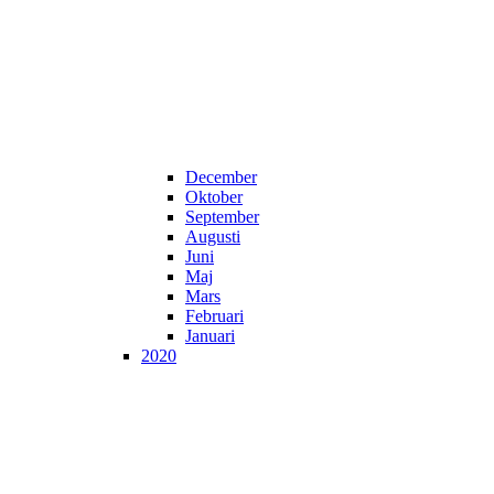
December
Oktober
September
Augusti
Juni
Maj
Mars
Februari
Januari
2020