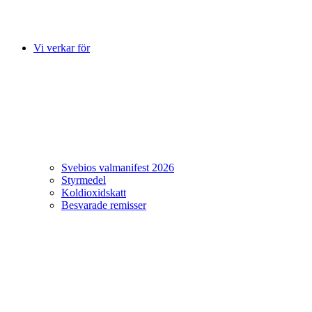
Vi verkar för
Svebios valmanifest 2026
Styrmedel
Koldioxidskatt
Besvarade remisser