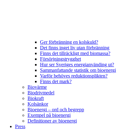
Ger förbränning en kolskuld?
Det finns inget liv utan förbränning
Finns det tillräckligt med biomassa?
Försörjningstrygghet
Hur ser Sveriges energianvänding ut?
Sammanfattande statistik om bioenergi
Varför behöves reduktionsplikten?
Finns det mark?
Biovärme
Biodrivmedel
Biokraft
Kolsänkor
Bioenergi – ord och begrepp
Exempel på bioenergi
Definitioner av bioenergi
Press