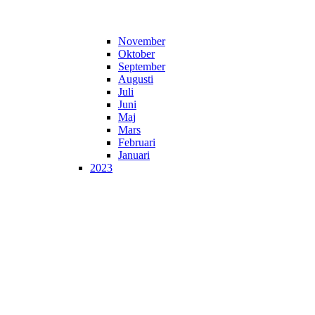
November
Oktober
September
Augusti
Juli
Juni
Maj
Mars
Februari
Januari
2023