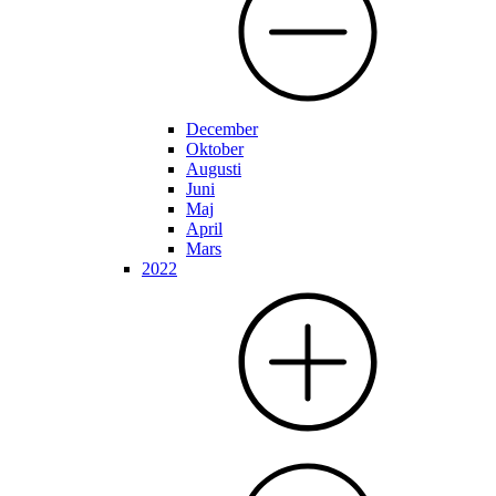
December
Oktober
Augusti
Juni
Maj
April
Mars
2022