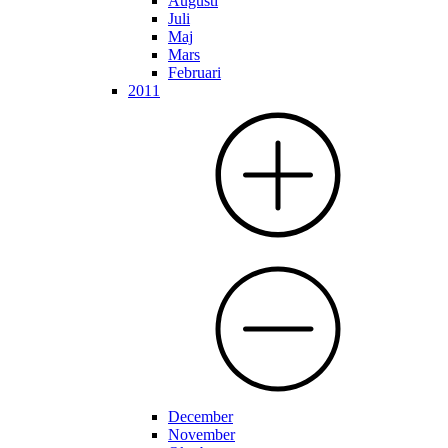
Augusti
Juli
Maj
Mars
Februari
2011
December
November