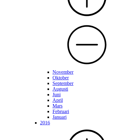
November
Oktober
September
Augusti
Juni
April
Mars
Februari
Januari
2016