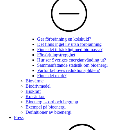
Ger förbränning en kolskuld?
Det finns inget liv utan förbränning
Finns det tillräckligt med biomassa?
Försörjningstrygghet
Hur ser Sveriges energianvänding ut?
Sammanfattande statistik om bioenergi
Varför behöves reduktionsplikten?
Finns det mark?
Biovärme
Biodrivmedel
Biokraft
Kolsänkor
Bioenergi – ord och begrepp
Exempel på bioenergi
Definitioner av bioenergi
Press