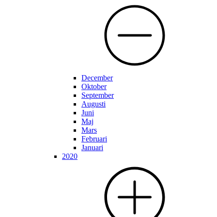
December
Oktober
September
Augusti
Juni
Maj
Mars
Februari
Januari
2020