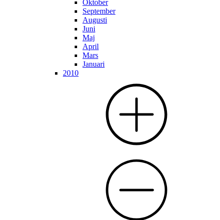
Oktober
September
Augusti
Juni
Maj
April
Mars
Januari
2010