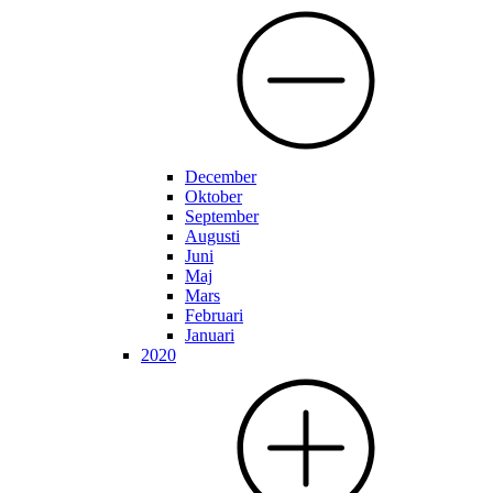
December
Oktober
September
Augusti
Juni
Maj
Mars
Februari
Januari
2020