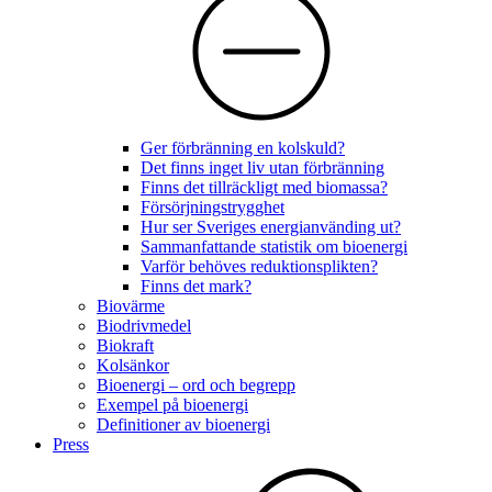
Ger förbränning en kolskuld?
Det finns inget liv utan förbränning
Finns det tillräckligt med biomassa?
Försörjningstrygghet
Hur ser Sveriges energianvänding ut?
Sammanfattande statistik om bioenergi
Varför behöves reduktionsplikten?
Finns det mark?
Biovärme
Biodrivmedel
Biokraft
Kolsänkor
Bioenergi – ord och begrepp
Exempel på bioenergi
Definitioner av bioenergi
Press