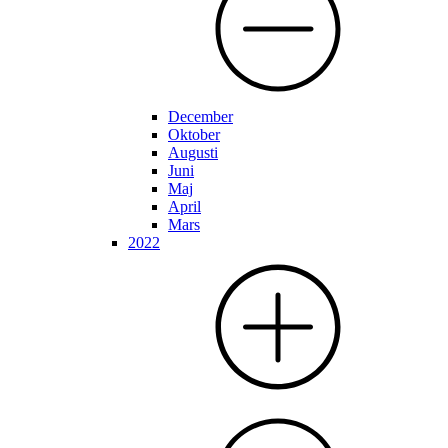
December
Oktober
Augusti
Juni
Maj
April
Mars
2022