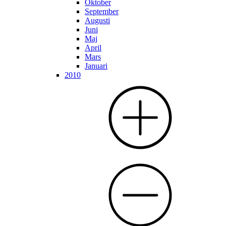
Oktober
September
Augusti
Juni
Maj
April
Mars
Januari
2010