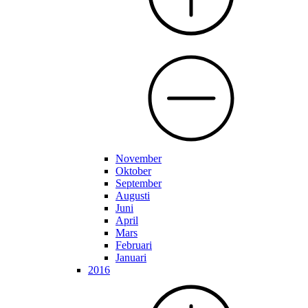
November
Oktober
September
Augusti
Juni
April
Mars
Februari
Januari
2016