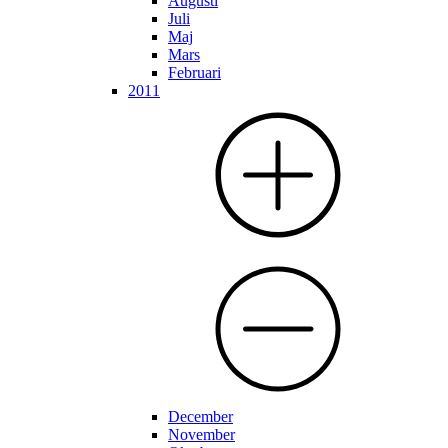
Augusti
Juli
Maj
Mars
Februari
2011
December
November