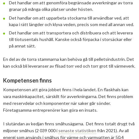
Det handlar om att genomföra begränsade avverkningar av torra
granar på många olika platser under hösten.
Det handlar om att upparbeta stockarna till användbar ved, att
kapa i rätt längder och klyva veden, precis som med all annan ved.
Det handlar om att transportera och distribuera och att leverera
till tiotusentals hushåll. Kanske också förpacka i storsäckar eller
på annat sätt.
En del av de torra stammarna kan behöva gå till pelletsindustrin. Det
kan också bli leveranser av flisad torr ved och torr grot till värmeverk.
Kompetensen finns
Kompetensen att göra jobbet finns i hela landet. En flaskhals kan
vara maskinkapacitet, särskilt för avverkningarna. Det finns problem
med reservdelar och komponenter när saker går sönder.
Företagsamma entreprenörer kan göra en insats.
I slutändan av kedjan finns småhusägarna. Det finns totalt drygt två
miljoner småhus (2 039 000 i
senaste statistiken
från 2021). Av all
energi som används i småhus för värme och varmvatten är 50,4