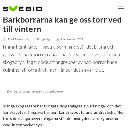
TILLBAKA
Barkborrarna kan ge oss torr ved
till vintern
Kjell Andersson
Blogginlägg
9 september 2022
MENY
I mina hemtrakter i västra Sörmland står det bruna och
VI VERKAR FÖR
gråsvarta barkborregranar i nästan varje skogsskifte och
skogsbryn. Jag trodde att angreppet av barkborrar hade
OM BIOENERGI
Svebios valmanifest 2026
kulminerat förra året, men i år ser det än värre ut.
PRESS
Styrmedel
Aktuella frågor
Exempel på granar angripna av barkborrar.
Ger förbränning en kolskuld?
MEDLEMSKAP
Koldioxidskatt
Biovärme
Det finns inget liv utan förbränning
Många skogsägare har tvingats tidigarelägga avverkningar och det
EVENEMANG
Besvarade remisser
Biodrivmedel
Associerad medlem
har skapats många nya hyggen. Landskapet förändras drastiskt. Men
Finns det tillräckligt med biomassa?
trots de många avverkningarna står det mängder av torrgranarna
2026
Remisser på gång
Biokraft
Privat medlem
kvar. Ingen vacker syn.
MER
Försörjningstrygghet