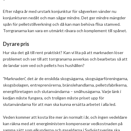
Mars
Mars
Efter några år med urstark konjunktur för sågverken vänder nu
Januari
Februari
konjunkturen nedåt och man sågar mindre. Det ger mindre mängder
spån för pelletstillverkning och då kan man behöva flisa stamved.
Januari
Torrgranarna kan vara en utmärkt råvara och komplement till spånet.
Dyrare pris
Hur ska det gå till rent praktiskt? Kan vi lita på att marknaden löser
problemet och ser till att torrgranarna avverkas och bearbetas så att
de landar som ved och pellets hos hushållen?
”Marknaden”, det är de enskilda skogsägarna, skogsägarföreningarna,
skogsbolagen, entreprenörerna, bränslehandlarna, pelletsfabrikerna,
energiföretagen och slutanvändarna – småhusägarna. Varje länk i
kedjan måste fungera, och troligen måste priset upp för
slutanvändarna för att man ska kunna ersätta arbetet i alla led.
Veden kommer att kosta lite mer än normalt i år, och ingen vedeldare
kan räkna med att energiministern kompenserar vedkostnaden på
samma sätt som elkunderna och gaseldarna i Sydvästsverige ska