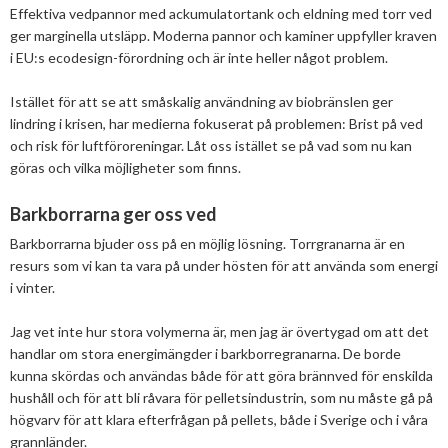
Effektiva vedpannor med ackumulatortank och eldning med torr ved
2013
Januari
Februari
April
April
Januari
Augusti
September
Oktober
Augusti
ger marginella utsläpp. Moderna pannor och kaminer uppfyller kraven
i EU:s ecodesign-förordning och är inte heller något problem.
2012
Januari
Januari
Mars
Juni
Augusti
September
Juni
November
Istället för att se att småskalig användning av biobränslen ger
2011
Februari
April
Juli
Augusti
Maj
Oktober
December
lindring i krisen, har medierna fokuserat på problemen: Brist på ved
och risk för luftföroreningar. Låt oss istället se på vad som nu kan
2010
Januari
Mars
Juni
Juli
April
September
Oktober
December
göras och vilka möjligheter som finns.
2009
Februari
Maj
Maj
Mars
Augusti
September
November
December
Barkborrarna ger oss ved
2008
Januari
April
Mars
Februari
Maj
Augusti
Oktober
November
December
Barkborrarna bjuder oss på en möjlig lösning. Torrgranarna är en
2007
Mars
Februari
Januari
April
Juli
September
September
November
December
resurs som vi kan ta vara på under hösten för att använda som energi
i vinter.
Februari
Mars
Maj
Augusti
Mars
Augusti
December
Jag vet inte hur stora volymerna är, men jag är övertygad om att det
Januari
Februari
Mars
Juni
Juli
handlar om stora energimängder i barkborregranarna. De borde
kunna skördas och användas både för att göra brännved för enskilda
Februari
Maj
Maj
hushåll och för att bli råvara för pelletsindustrin, som nu måste gå på
högvarv för att klara efterfrågan på pellets, både i Sverige och i våra
April
April
grannländer.