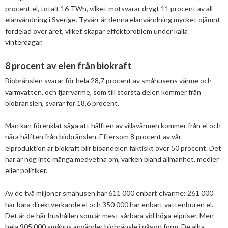
procent el, totalt 16 TWh, vilket motsvarar drygt 11 procent av all
elanvändning i Sverige. Tyvärr är denna elanvändning mycket ojämnt
fördelad över året, vilket skapar effektproblem under kalla
vinterdagar.
8 procent av elen från biokraft
Biobränslen svarar för hela 28,7 procent av småhusens värme och
varmvatten, och fjärrvärme, som till största delen kommer från
biobränslen, svarar för 18,6 procent.
Man kan förenklat säga att hälften av villavärmen kommer från el och
nära hälften från biobränslen. Eftersom 8 procent av vår
elproduktion är biokraft blir bioandelen faktiskt över 50 procent. Det
här är nog inte många medvetna om, varken bland allmänhet, medier
eller politiker.
Av de två miljoner småhusen har 611 000 enbart elvärme: 261 000
har bara direktverkande el och 350 000 har enbart vattenburen el.
Det är de här hushållen som är mest sårbara vid höga elpriser. Men
hela 905 000 småhus använder biobränsle i någon form. De allra