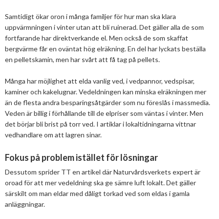
2025
Juni
Kolsänkor
Om oss
Hur ser Sveriges energianvänding ut?
Samtidigt ökar oron i många familjer för hur man ska klara
2024
Maj
December
uppvärmningen i vinter utan att bli ruinerad. Det gäller alla de som
Sammanfattande statistik om bioenergi
Bioenergi – ord och begrepp
Medlemmar
Styrelse
fortfarande har direktverkande el. Men också de som skaffat
2023
April
November
November
bergvärme får en oväntat hög elräkning. En del har lyckats beställa
Varför behöves reduktionsplikten?
Hedersmedlemmar
Exempel på bioenergi
en pelletskamin, men har svårt att få tag på pellets.
Våra kanaler
Medlemmar
2022
Mars
September
Oktober
December
Finns det mark?
Konkurrensrättsligt
Många har möjlighet att elda vanlig ved, i vedpannor, vedspisar,
2021
Januari
Augusti
September
Oktober
December
Definitioner av bioenergi
Kontakt
Konferenser och event
kaminer och kakelugnar. Vedeldningen kan minska elräkningen mer
Svebios stadgar
2020
Juni
Augusti
Augusti
November
December
än de flesta andra besparingsåtgärder som nu föreslås i massmedia.
Nordic Pellets Conference
Publikationer och dokument
Veden är billig i förhållande till de elpriser som väntas i vinter. Men
Verksamhetsberättelse
2019
Maj
Juli
Juni
Oktober
Oktober
December
Stora biokraft- och värmekonferensen
det börjar bli brist på torr ved. I artiklar i lokaltidningarna vittnar
Projekt inom bioenergi
Årsstämmor
vedhandlare om att lagren sinar.
2018
April
Juni
Maj
September
September
November
November
Svebio Fuel Market Day
Avslutade projekt
Nätverk och samarbeten
Fokus på problem istället för lösningar
2017
Mars
Maj
April
Augusti
Augusti
Oktober
Oktober
Maj
Svebios vår- och årsmöteskonferens
Dessutom sprider TT en artikel där Naturvårdsverkets expert är
BioDriv
2016
Februari
Mars
Mars
April
Juni
September
September
April
November
Jan Häckners bioenergistipendium
oroad för att mer vedeldning ska ge sämre luft lokalt. Det gäller
särskilt om man eldar med dåligt torkad ved som eldas i gamla
2015
Februari
Mars
Maj
Juni
Juli
Mars
Oktober
November
Integritetspolicy (GDPR)
anläggningar.
2014
Januari
Februari
Mars
Maj
Juni
Februari
September
Oktober
November