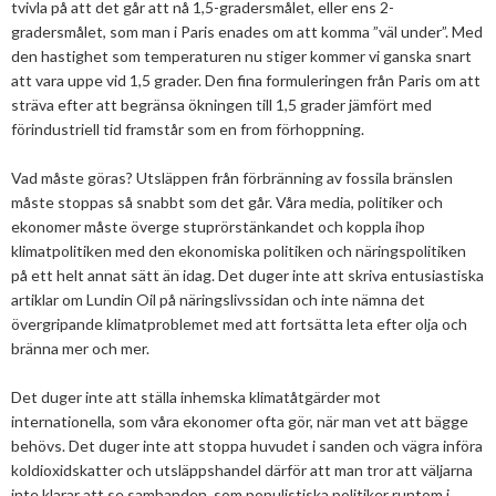
tvivla på att det går att nå 1,5-gradersmålet, eller ens 2-
gradersmålet, som man i Paris enades om att komma ”väl under”. Med
den hastighet som temperaturen nu stiger kommer vi ganska snart
att vara uppe vid 1,5 grader. Den fina formuleringen från Paris om att
sträva efter att begränsa ökningen till 1,5 grader jämfört med
förindustriell tid framstår som en from förhoppning.
Vad måste göras? Utsläppen från förbränning av fossila bränslen
måste stoppas så snabbt som det går. Våra media, politiker och
ekonomer måste överge stuprörstänkandet och koppla ihop
klimatpolitiken med den ekonomiska politiken och näringspolitiken
på ett helt annat sätt än idag. Det duger inte att skriva entusiastiska
artiklar om Lundin Oil på näringslivssidan och inte nämna det
övergripande klimatproblemet med att fortsätta leta efter olja och
bränna mer och mer.
Det duger inte att ställa inhemska klimatåtgärder mot
internationella, som våra ekonomer ofta gör, när man vet att bägge
behövs. Det duger inte att stoppa huvudet i sanden och vägra införa
koldioxidskatter och utsläppshandel därför att man tror att väljarna
inte klarar att se sambanden, som populistiska politiker runtom i