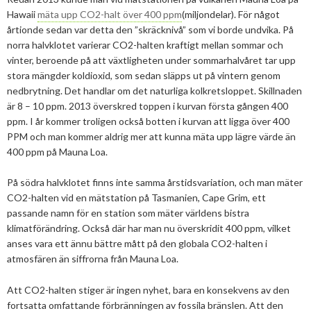
Hawaii
mäta upp CO
2
-halt över 400 ppm
(miljondelar). För något
2013
Januari
Februari
April
April
Januari
Augusti
September
Oktober
Augusti
årtionde sedan var detta den ”skräcknivå” som vi borde undvika. På
norra halvklotet varierar CO
2
-halten kraftigt mellan sommar och
2012
Januari
Januari
Mars
Juni
Augusti
September
Juni
November
vinter, beroende på att växtligheten under sommarhalvåret tar upp
2011
Februari
April
Juli
Augusti
Maj
Oktober
December
stora mängder koldioxid, som sedan släpps ut på vintern genom
nedbrytning. Det handlar om det naturliga kolkretsloppet. Skillnaden
2010
Januari
Mars
Juni
Juli
April
September
Oktober
December
är 8 – 10 ppm. 2013 överskred toppen i kurvan första gången 400
ppm. I år kommer troligen också botten i kurvan att ligga över 400
2009
Februari
Maj
Maj
Mars
Augusti
September
November
December
PPM och man kommer aldrig mer att kunna mäta upp lägre värde än
400 ppm på Mauna Loa.
2008
Januari
April
Mars
Februari
Maj
Augusti
Oktober
November
December
På södra halvklotet finns inte samma årstidsvariation, och man mäter
2007
Mars
Februari
Januari
April
Juli
September
September
November
December
CO
2
-halten vid en mätstation på Tasmanien, Cape Grim, ett
Februari
Mars
Maj
Augusti
Mars
Augusti
December
passande namn för en station som mäter världens bistra
klimatförändring. Också där har man nu överskridit 400 ppm, vilket
Januari
Februari
Mars
Juni
Juli
anses vara ett ännu bättre mått på den globala CO
2
-halten i
atmosfären än siffrorna från Mauna Loa.
Februari
Maj
Maj
Att CO
2
-halten stiger är ingen nyhet, bara en konsekvens av den
April
April
fortsatta omfattande förbränningen av fossila bränslen. Att den