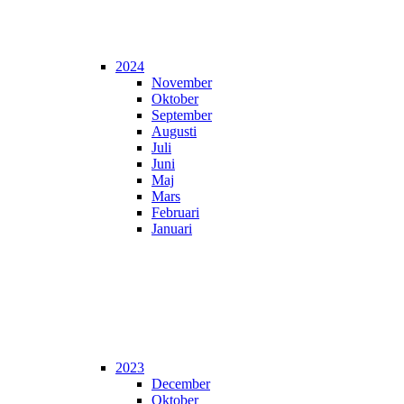
2024
November
Oktober
September
Augusti
Juli
Juni
Maj
Mars
Februari
Januari
2023
December
Oktober