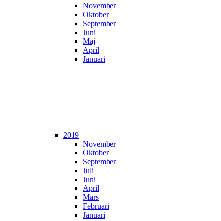
November
Oktober
September
Juni
Maj
April
Januari
2019
November
Oktober
September
Juli
Juni
April
Mars
Februari
Januari