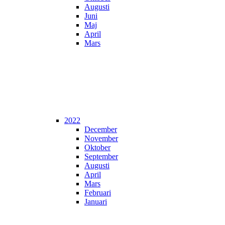
Augusti
Juni
Maj
April
Mars
2022
December
November
Oktober
September
Augusti
April
Mars
Februari
Januari