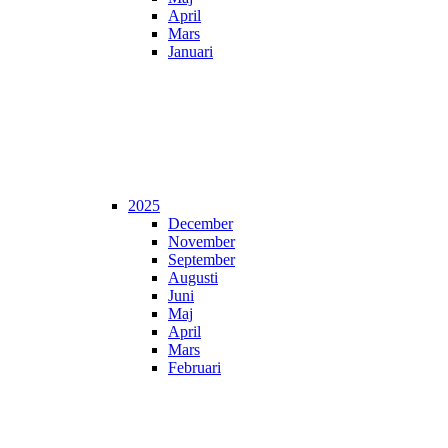
April
Mars
Januari
2025
December
November
September
Augusti
Juni
Maj
April
Mars
Februari