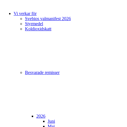
Vi verkar för
Svebios valmanifest 2026
Styrmedel
Koldioxidskatt
Besvarade remisser
2026
Juni
Maj