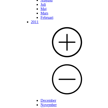
Augusti
Juli
Maj
Mars
Februari
2011
December
November