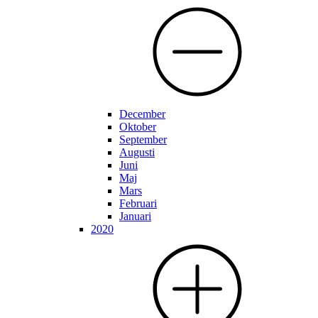
December
Oktober
September
Augusti
Juni
Maj
Mars
Februari
Januari
2020