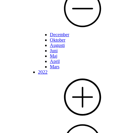
December
Oktober
Augusti
Juni
Maj
April
Mars
2022