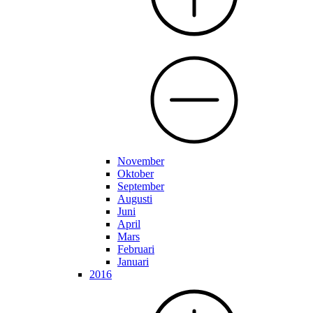
November
Oktober
September
Augusti
Juni
April
Mars
Februari
Januari
2016