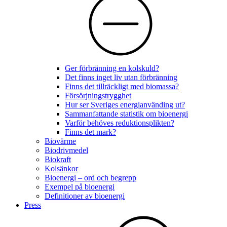
Ger förbränning en kolskuld?
Det finns inget liv utan förbränning
Finns det tillräckligt med biomassa?
Försörjningstrygghet
Hur ser Sveriges energianvänding ut?
Sammanfattande statistik om bioenergi
Varför behöves reduktionsplikten?
Finns det mark?
Biovärme
Biodrivmedel
Biokraft
Kolsänkor
Bioenergi – ord och begrepp
Exempel på bioenergi
Definitioner av bioenergi
Press