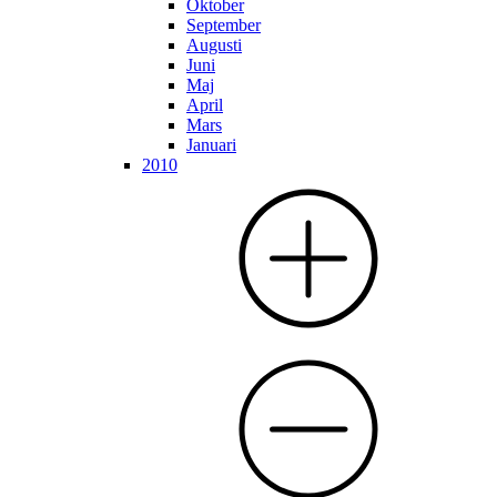
Oktober
September
Augusti
Juni
Maj
April
Mars
Januari
2010