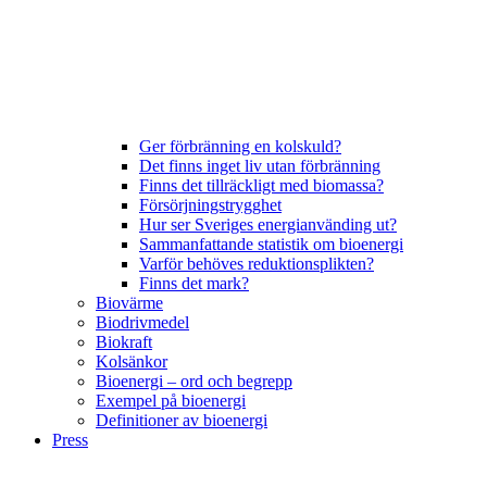
Ger förbränning en kolskuld?
Det finns inget liv utan förbränning
Finns det tillräckligt med biomassa?
Försörjningstrygghet
Hur ser Sveriges energianvänding ut?
Sammanfattande statistik om bioenergi
Varför behöves reduktionsplikten?
Finns det mark?
Biovärme
Biodrivmedel
Biokraft
Kolsänkor
Bioenergi – ord och begrepp
Exempel på bioenergi
Definitioner av bioenergi
Press