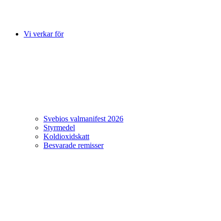
Vi verkar för
Svebios valmanifest 2026
Styrmedel
Koldioxidskatt
Besvarade remisser