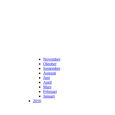
November
Oktober
September
Augusti
Juni
April
Mars
Februari
Januari
2016