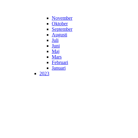
November
Oktober
September
Augusti
Juli
Juni
Maj
Mars
Februari
Januari
2023