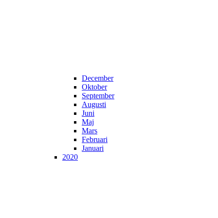
December
Oktober
September
Augusti
Juni
Maj
Mars
Februari
Januari
2020