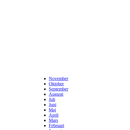
November
Oktober
September
Augusti
Juli
Juni
Maj
April
Mars
Februari