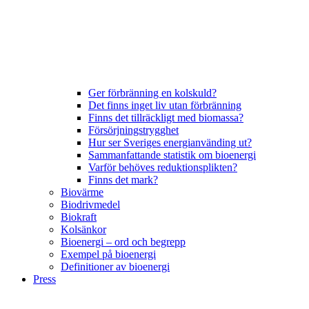
Ger förbränning en kolskuld?
Det finns inget liv utan förbränning
Finns det tillräckligt med biomassa?
Försörjningstrygghet
Hur ser Sveriges energianvänding ut?
Sammanfattande statistik om bioenergi
Varför behöves reduktionsplikten?
Finns det mark?
Biovärme
Biodrivmedel
Biokraft
Kolsänkor
Bioenergi – ord och begrepp
Exempel på bioenergi
Definitioner av bioenergi
Press