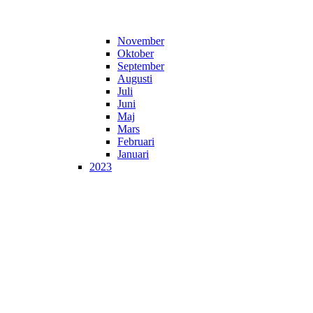
November
Oktober
September
Augusti
Juli
Juni
Maj
Mars
Februari
Januari
2023