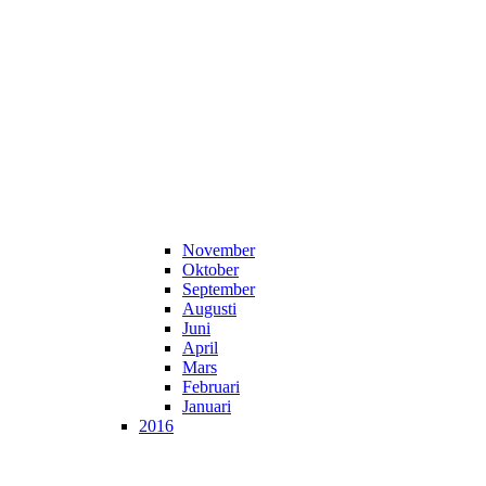
November
Oktober
September
Augusti
Juni
April
Mars
Februari
Januari
2016