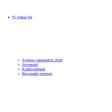
Vi verkar för
Svebios valmanifest 2026
Styrmedel
Koldioxidskatt
Besvarade remisser