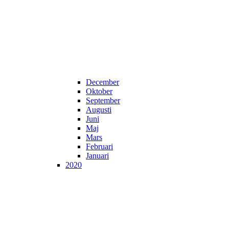
December
Oktober
September
Augusti
Juni
Maj
Mars
Februari
Januari
2020