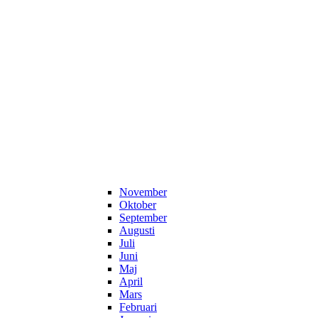
November
Oktober
September
Augusti
Juli
Juni
Maj
April
Mars
Februari