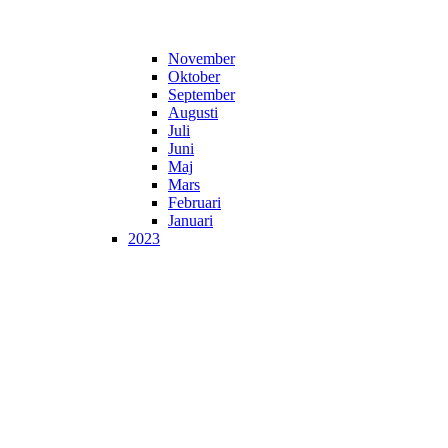
November
Oktober
September
Augusti
Juli
Juni
Maj
Mars
Februari
Januari
2023