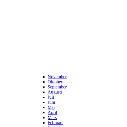
November
Oktober
September
Augusti
Juli
Juni
Maj
April
Mars
Februari