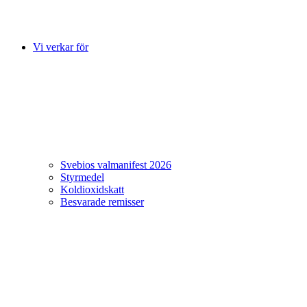
Vi verkar för
Svebios valmanifest 2026
Styrmedel
Koldioxidskatt
Besvarade remisser