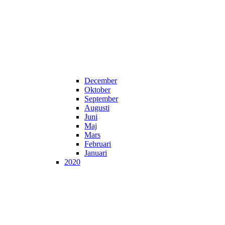
December
Oktober
September
Augusti
Juni
Maj
Mars
Februari
Januari
2020