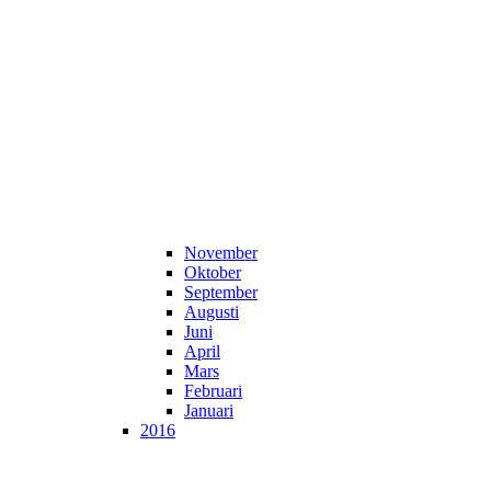
November
Oktober
September
Augusti
Juni
April
Mars
Februari
Januari
2016