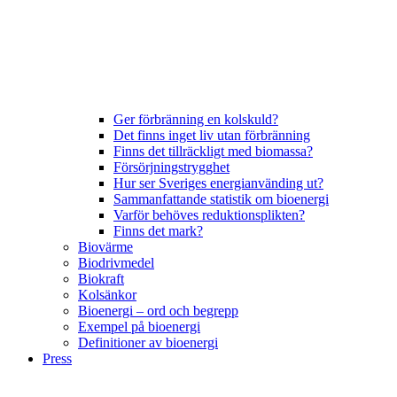
Ger förbränning en kolskuld?
Det finns inget liv utan förbränning
Finns det tillräckligt med biomassa?
Försörjningstrygghet
Hur ser Sveriges energianvänding ut?
Sammanfattande statistik om bioenergi
Varför behöves reduktionsplikten?
Finns det mark?
Biovärme
Biodrivmedel
Biokraft
Kolsänkor
Bioenergi – ord och begrepp
Exempel på bioenergi
Definitioner av bioenergi
Press