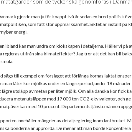
limatåtgärder som de tycker ska genomföras i Danmark
Danmark gjorde man ju för knappt två år sedan en bred politisk 
imatpolitiken, som fått stor uppmärksamhet. Siktet är inställt på k
rnybar energi.
n ibland kan man undra om klokskapen i detaljerna. Håller vi på att
a regleras utifrån sina klimateffekter? Jag tror att det kan bli bak
 smula.
d sägs till exempel om förslaget att förlänga kornas laktationspe
 man låter kor mjölkas under en längre period, under 18 månader 
t lägre utsläpp av metan per liter mjölk. Om alla danska kor fick kal
ducera metanutsläppen med 17 000 ton CO
2
-ekvivalenter, och g
imatpåverkan med 10 procent. Departementstjänstemännen uppger 
pporten innehåller mängder av detaljreglering inom lantbruket. My
nska bönderna är upprörda. De menar att man borde koncentrera si