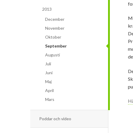
fo
2013
Me
December
kr
November
De
Oktober
Pr
September
mo
Augusti
de
Juli
De
Juni
Sk
Maj
pu
April
Mars
Hä
Poddar och video