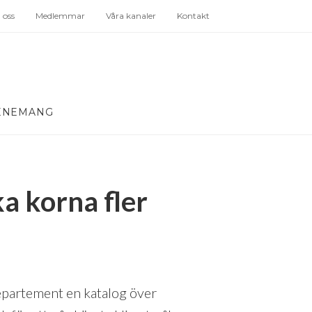
oss
Medlemmar
Våra kanaler
Kontakt
ENEMANG
a korna fler
epartement en katalog över