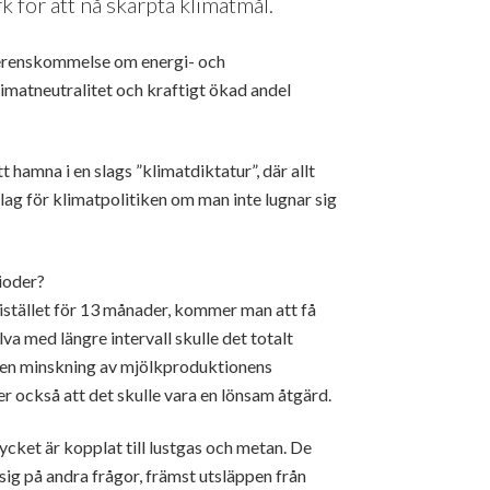
 för att nå skärpta klimatmål.
överenskommelse om energi- och
limatneutralitet och kraftigt ökad andel
 hamna i en slags ”klimatdiktatur”, där allt
slag för klimatpolitiken om man inte lugnar sig
rioder?
istället för 13 månader, kommer man att få
va med längre intervall skulle det totalt
e en minskning av mjölkproduktionens
också att det skulle vara en lönsam åtgärd.
cket är kopplat till lustgas och metan. De
g på andra frågor, främst utsläppen från