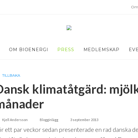
Om 
OM BIOENERGI
PRESS
MEDLEMSKAP
EV
TILLBAKA
Dansk klimatåtgärd: mjölk
månader
Kjell Andersson
Blogginlägg
3 september 2013
ör ett par veckor sedan presenterade en rad danska d