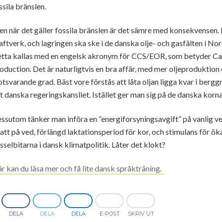
ssila bränslen.
n när det gäller fossila bränslen är det sämre med konsekvensen. 
aftverk, och lagringen ska ske i de danska olje- och gasfälten i Nor
tta kallas med en engelsk akronym för CCS/EOR, som betyder C
oduction. Det är naturligtvis en bra affär, med mer oljeproduktion 
tsvarande grad. Bäst vore förstås att låta oljan ligga kvar i bergg
t danska regeringskansliet. Istället ger man sig på de danska korna
ssutom tänker man införa en ”energiforsyningsavgift” på vanlig ved
att på ved, förlängd laktationsperiod för kor, och stimulans för ök
sselbitarna i dansk klimatpolitik. Låter det klokt?
r kan du läsa mer och få lite dansk språkträning.
DELA
DELA
DELA
E-POST
SKRIV UT