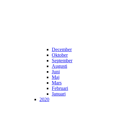
December
Oktober
September
Augusti
Juni
Maj
Mars
Februari
Januari
2020