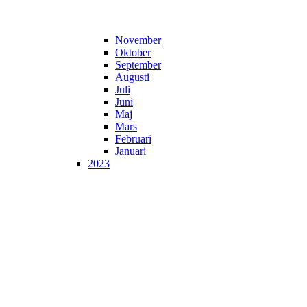
November
Oktober
September
Augusti
Juli
Juni
Maj
Mars
Februari
Januari
2023