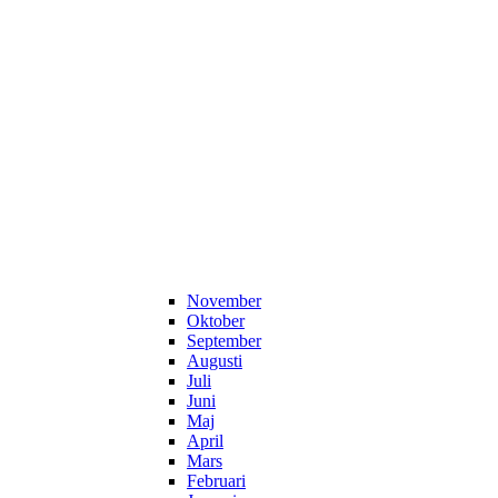
November
Oktober
September
Augusti
Juli
Juni
Maj
April
Mars
Februari