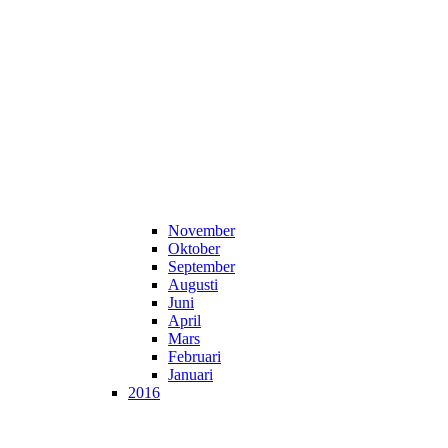
November
Oktober
September
Augusti
Juni
April
Mars
Februari
Januari
2016