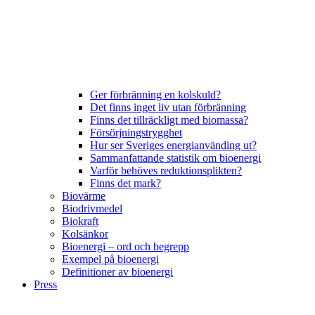
Ger förbränning en kolskuld?
Det finns inget liv utan förbränning
Finns det tillräckligt med biomassa?
Försörjningstrygghet
Hur ser Sveriges energianvänding ut?
Sammanfattande statistik om bioenergi
Varför behöves reduktionsplikten?
Finns det mark?
Biovärme
Biodrivmedel
Biokraft
Kolsänkor
Bioenergi – ord och begrepp
Exempel på bioenergi
Definitioner av bioenergi
Press