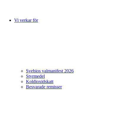
Vi verkar för
Svebios valmanifest 2026
Styrmedel
Koldioxidskatt
Besvarade remisser