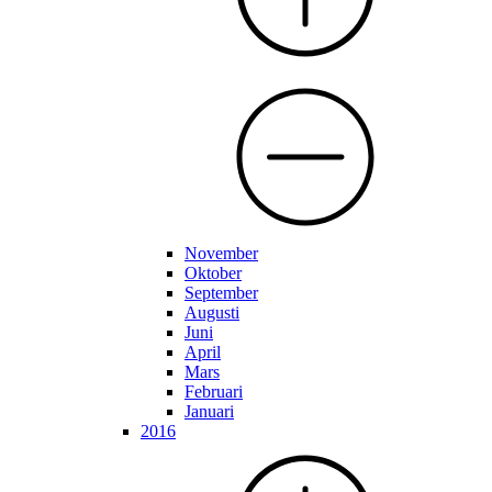
November
Oktober
September
Augusti
Juni
April
Mars
Februari
Januari
2016