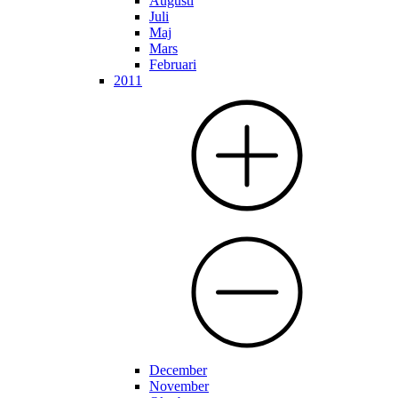
Augusti
Juli
Maj
Mars
Februari
2011
December
November