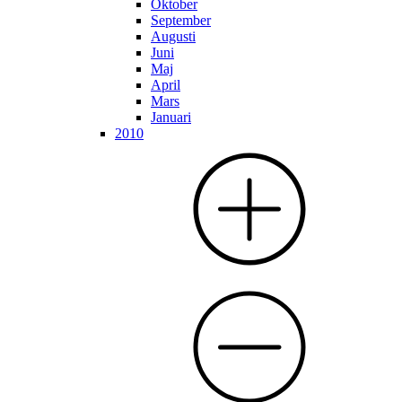
Oktober
September
Augusti
Juni
Maj
April
Mars
Januari
2010