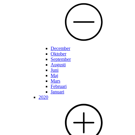
December
Oktober
September
Augusti
Juni
Maj
Mars
Februari
Januari
2020