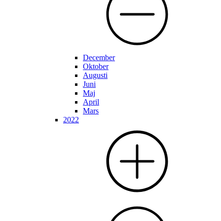
December
Oktober
Augusti
Juni
Maj
April
Mars
2022