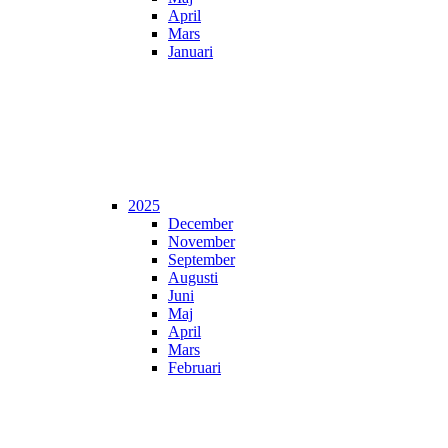
April
Mars
Januari
2025
December
November
September
Augusti
Juni
Maj
April
Mars
Februari