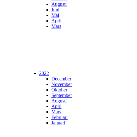
Augusti
Juni
Maj
April
Mars
2022
December
November
Oktober
September
Augusti
April
Mars
Februari
Januari