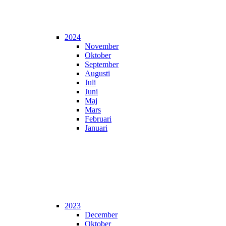
2024
November
Oktober
September
Augusti
Juli
Juni
Maj
Mars
Februari
Januari
2023
December
Oktober