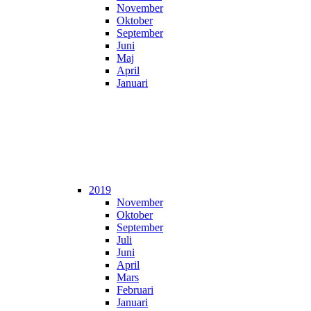
November
Oktober
September
Juni
Maj
April
Januari
2019
November
Oktober
September
Juli
Juni
April
Mars
Februari
Januari