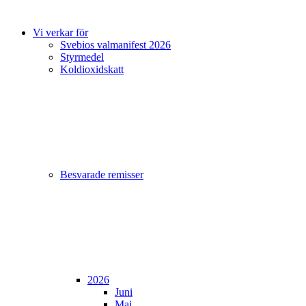
Vi verkar för
Svebios valmanifest 2026
Styrmedel
Koldioxidskatt
Besvarade remisser
2026
Juni
Maj