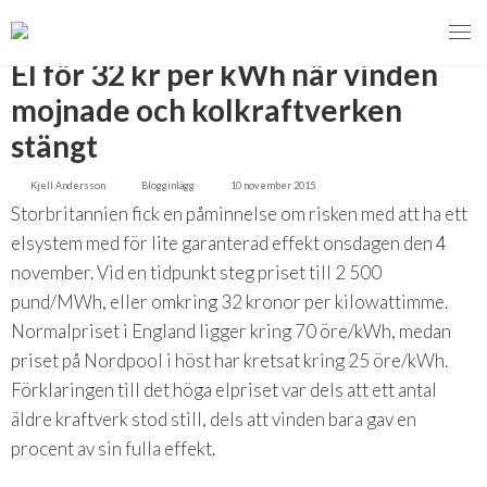
TILLBAKA
El för 32 kr per kWh när vinden
mojnade och kolkraftverken
stängt
MENY
Kjell Andersson
Blogginlägg
10 november 2015
VI VERKAR FÖR
Storbritannien fick en påminnelse om risken med att ha ett
elsystem med för lite garanterad effekt onsdagen den 4
OM BIOENERGI
Svebios valmanifest 2026
november. Vid en tidpunkt steg priset till 2 500
pund/MWh, eller omkring 32 kronor per kilowattimme.
PRESS
Styrmedel
Aktuella frågor
Normalpriset i England ligger kring 70 öre/kWh, medan
Ger förbränning en kolskuld?
MEDLEMSKAP
Koldioxidskatt
Biovärme
priset på Nordpool i höst har kretsat kring 25 öre/kWh.
Förklaringen till det höga elpriset var dels att ett antal
Det finns inget liv utan förbränning
EVENEMANG
Besvarade remisser
Biodrivmedel
Associerad medlem
äldre kraftverk stod still, dels att vinden bara gav en
Finns det tillräckligt med biomassa?
procent av sin fulla effekt.
2026
Remisser på gång
Biokraft
Privat medlem
MER
Försörjningstrygghet