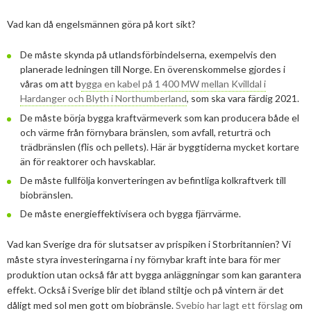
Vad kan då engelsmännen göra på kort sikt?
De måste skynda på utlandsförbindelserna, exempelvis den
planerade ledningen till Norge. En överenskommelse gjordes i
våras om att b
ygga en kabel på 1 400 MW mellan Kvilldal i
Hardanger och Blyth i Northumberland
, som ska vara färdig 2021.
De måste börja bygga kraftvärmeverk som kan producera både el
och värme från förnybara bränslen, som avfall, returträ och
trädbränslen (flis och pellets). Här är byggtiderna mycket kortare
än för reaktorer och havskablar.
De måste fullfölja konverteringen av befintliga kolkraftverk till
biobränslen.
De måste energieffektivisera och bygga fjärrvärme.
Vad kan Sverige dra för slutsatser av prispiken i Storbritannien? Vi
måste styra investeringarna i ny förnybar kraft inte bara för mer
produktion utan också får att bygga anläggningar som kan garantera
effekt. Också i Sverige blir det ibland stiltje och på vintern är det
dåligt med sol men gott om biobränsle.
Svebio har lagt ett förslag
om