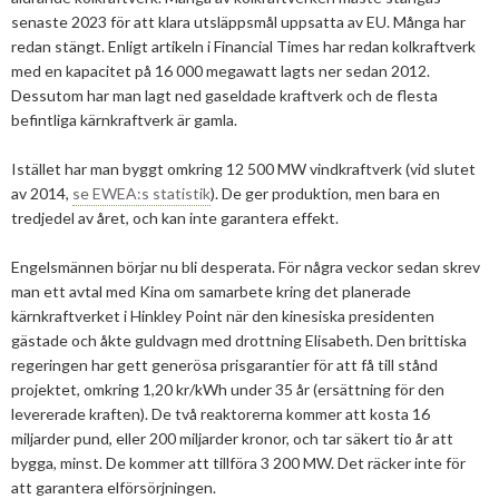
Mars
Mars
senaste 2023 för att klara utsläppsmål uppsatta av EU. Många har
redan stängt. Enligt artikeln i Financial Times har redan kolkraftverk
Januari
Februari
med en kapacitet på 16 000 megawatt lagts ner sedan 2012.
Dessutom har man lagt ned gaseldade kraftverk och de flesta
Januari
befintliga kärnkraftverk är gamla.
Istället har man byggt omkring 12 500 MW vindkraftverk (vid slutet
av 2014,
se EWEA:s statistik
). De ger produktion, men bara en
tredjedel av året, och kan inte garantera effekt.
Engelsmännen börjar nu bli desperata. För några veckor sedan skrev
man ett avtal med Kina om samarbete kring det planerade
kärnkraftverket i Hinkley Point när den kinesiska presidenten
gästade och åkte guldvagn med drottning Elisabeth. Den brittiska
regeringen har gett generösa prisgarantier för att få till stånd
projektet, omkring 1,20 kr/kWh under 35 år (ersättning för den
levererade kraften). De två reaktorerna kommer att kosta 16
miljarder pund, eller 200 miljarder kronor, och tar säkert tio år att
bygga, minst. De kommer att tillföra 3 200 MW. Det räcker inte för
att garantera elförsörjningen.