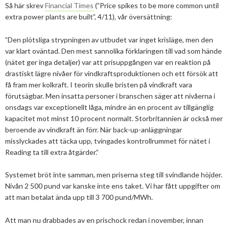
2025
Juni
Så här skrev
Financial Times
(”Price spikes to be more common until
Kolsänkor
Om oss
Hur ser Sveriges energianvänding ut?
extra power plants are built”, 4/11), vår översättning:
2024
Maj
December
Sammanfattande statistik om bioenergi
Bioenergi – ord och begrepp
Medlemmar
Styrelse
”Den plötsliga strypningen av utbudet var inget krisläge, men den
2023
April
November
November
var klart oväntad. Den mest sannolika förklaringen till vad som hände
Varför behöves reduktionsplikten?
Hedersmedlemmar
Exempel på bioenergi
(nätet ger inga detaljer) var att prisuppgången var en reaktion på
Våra kanaler
Medlemmar
2022
Mars
September
Oktober
December
drastiskt lägre nivåer för vindkraftsproduktionen och ett försök att
Finns det mark?
Konkurrensrättsligt
få fram mer kolkraft. I teorin skulle bristen på vindkraft vara
2021
Januari
Augusti
September
Oktober
December
Definitioner av bioenergi
Kontakt
Konferenser och event
förutsägbar. Men insatta personer i branschen säger att nivåerna i
Svebios stadgar
2020
Juni
Augusti
Augusti
November
December
onsdags var exceptionellt låga, mindre än en procent av tillgänglig
Nordic Pellets Conference
Publikationer och dokument
kapacitet mot minst 10 procent normalt. Storbritannien är också mer
Verksamhetsberättelse
2019
Maj
Juli
Juni
Oktober
Oktober
December
beroende av vindkraft än förr. När back-up-anläggningar
Stora biokraft- och värmekonferensen
Projekt inom bioenergi
Årsstämmor
misslyckades att täcka upp, tvingades kontrollrummet för nätet i
2018
April
Juni
Maj
September
September
November
November
Svebio Fuel Market Day
Reading ta till extra åtgärder.”
Avslutade projekt
Nätverk och samarbeten
2017
Mars
Maj
April
Augusti
Augusti
Oktober
Oktober
Maj
Svebios vår- och årsmöteskonferens
Systemet bröt inte samman, men priserna steg till svindlande höjder.
BioDriv
2016
Februari
Mars
Mars
April
Juni
September
September
April
November
Jan Häckners bioenergistipendium
Nivån 2 500 pund var kanske inte ens taket. Vi har fått uppgifter om
att man betalat ända upp till 3 700 pund/MWh.
2015
Februari
Mars
Maj
Juni
Juli
Mars
Oktober
November
Integritetspolicy (GDPR)
Att man nu drabbades av en prischock redan i november, innan
2014
Januari
Februari
Mars
Maj
Juni
Februari
September
Oktober
November