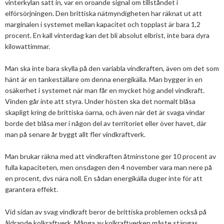
vinterkylan satt in, var en oroande signal om tillståndet i
elförsörjningen. Den brittiska nätmyndigheten har räknat ut att
2013
Januari
Februari
April
April
Januari
Augusti
September
Oktober
Augusti
marginalen i systemet mellan kapacitet och topplast är bara 1,2
2012
Januari
Januari
Mars
Juni
Augusti
September
Juni
November
procent. En kall vinterdag kan det bli absolut elbrist, inte bara dyra
kilowattimmar.
2011
Februari
April
Juli
Augusti
Maj
Oktober
December
Man ska inte bara skylla på den variabla vindkraften, även om det som
2010
Januari
Mars
Juni
Juli
April
September
Oktober
December
hänt är en tankeställare om denna energikälla. Man bygger in en
osäkerhet i systemet när man får en mycket hög andel vindkraft.
2009
Februari
Maj
Maj
Mars
Augusti
September
November
December
Vinden går inte att styra. Under hösten ska det normalt blåsa
skapligt kring de brittiska öarna, och även när det är svaga vindar
2008
Januari
April
Mars
Februari
Maj
Augusti
Oktober
November
December
borde det blåsa mer i någon del av territoriet eller över havet, där
2007
Mars
Februari
Januari
April
Juli
September
September
November
December
man på senare år byggt allt fler vindkraftverk.
Februari
Mars
Maj
Augusti
Mars
Augusti
December
Man brukar räkna med att vindkraften åtminstone ger 10 procent av
fulla kapaciteten, men onsdagen den 4 november vara man nere på
Januari
Februari
Mars
Juni
Juli
en procent, dvs nära noll. En sådan energikälla duger inte för att
garantera effekt.
Februari
Maj
Maj
April
April
Vid sidan av svag vindkraft beror de brittiska problemen också på
åldrande kolkraftverk. Många av kolkraftverken måste stängas